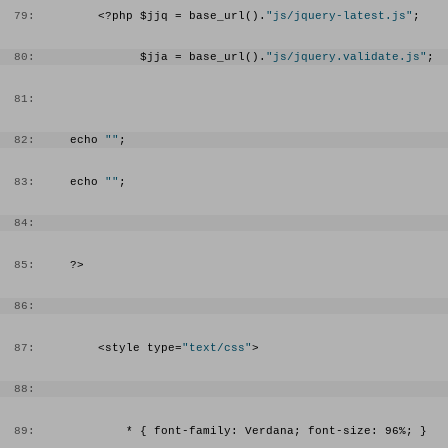
  33:
  79:
         <?php $jjq = base_url().
"js/jquery-latest.js"
;
<?php
  34:
                 echo 
""
;
  80:
               $jja = base_url().
"js/jquery.validate.js"
;
  35:
  81:
  36:
                 echo pintar($busqueda,$row-
>Cliente).
" 
  82:
     echo 
""
;
  37:
                  ".pintar($busqueda,$row-
>Nombre).
"
  83:
     echo 
""
;
  38:
                  ".pintar($busqueda,$row-
  84:
>Apellido).
"
  39:
                  ".pintar($busqueda,$row->RFC).
" 
  85:
     ?>
  40:
                 ".pintar($busqueda,$row-
>contraCertificado).
"
  86:
  41:
                 ".pintar($busqueda,$row-
  87:
         <style type=
"text/css"
>
>nombreCertificado).
"
  42:
                 ".pintar($busqueda,$row-
  88:
>nombreLlave).
"
  89:
             * { font-family: Verdana; font-size: 96%; }
  43: