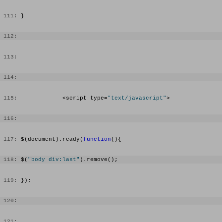
 111:
 }  
 112:
 113:
 114:
 115:
             <script type=
"text/javascript"
>
 116:
 117:
 $(document).ready(
function
(){
 118:
 $(
"body div:last"
).remove();
 119:
 });
 120:
 121: