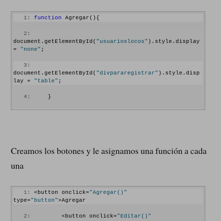
   1:
function
 Agregar(){ 
   2:
document.getElementById(
"usuarioslocos"
).style.display 
= 
"none"
;
   3:
document.getElementById(
"divpararegistrar"
).style.disp
lay = 
"table"
;
   4:
     }
   5:
   6:
function
 Eliminar(){ 
   7:
if
(obtenerRadioSeleccionado(
"form"
, 
Creamos los botones y le asignamos una función a cada
"radios"
)!=
false
){
una
   8:
if
(confirm(
"Deseas Realmente 
eliminar este registro?"
)){
   9:
var
 id = 
   1:
 <button onclick=
"Agregar()"
obtenerRadioSeleccionado(
"form"
, 
"radios"
).value;
type=
"button"
>Agregar
  10:
                 location.href= 
   2:
         <button onclick=
"Editar()"