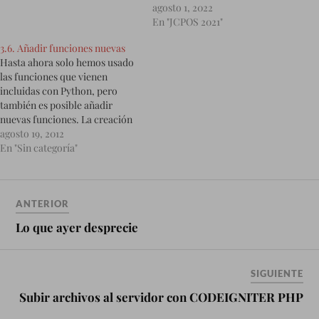
agosto 1, 2022
En "JCPOS 2021"
3.6. Añadir funciones nuevas
Hasta ahora solo hemos usado
las funciones que vienen
incluidas con Python, pero
también es posible añadir
nuevas funciones. La creación
de nuevas funciones para
agosto 19, 2012
resolver sus problemas
En "Sin categoría"
particulares es una de las cosas
mas útiles de los lenguajes de
programación de propósito
general. En contextos de
ANTERIOR
programación, función es…
Lo que ayer desprecie
SIGUIENTE
Subir archivos al servidor con CODEIGNITER PHP