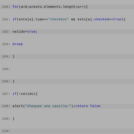
  57:
 100:
for
(a=0;a<esto.elements.length;a++){ 
 101:
if
(esto[a].type==
"checkbox"
 && esto[a].
checked
==
true
){ 
 102:
 valido=
true
; 
 103:
break
 104:
 } 
 105:
 106:
 } 
 107:
if
(!valido){ 
 108:
 alert(
"Chequee una casilla!"
);
return
false
 109:
 } 
 110: