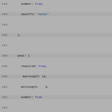
 143:
       number: 
true
,
 144:
       equalTo: 
"#psw1"
 145:
 146:
     },
 147:
 148:
     psw1: {
 149:
       required: 
true
,
 150:
        maxlength: 10,
 151:
       minlength:    6,
 152:
       number: 
true
 153: