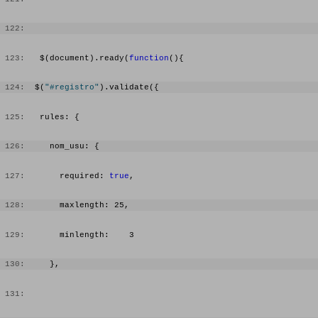
 122:
 123:
   $(document).ready(
function
(){
 124:
  $(
"#registro"
).validate({
 125:
   rules: {
 126:
     nom_usu: {
 127:
       required: 
true
,
 128:
       maxlength: 25,
 129:
       minlength:    3
 130:
     },
 131: