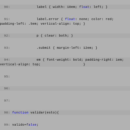
  44:
  90:
             label { width: 10em; 
float
: left; }
  45:
  91:
             label.error { 
float
: none; color: red; 
  46:
                 <input type='radio' 
padding-left: .5em; vertical-align: top; }
name='radios' value='".$row->Cliente.
"'>"
;
  92:
             p { clear: both; }
  47:
  48:
                 echo 
""
;
  93:
             .submit { margin-left: 12em; }
  49:
             }
  94:
             em { font-weight: bold; padding-right: 1em; 
vertical-align: top;                     }
  50:
  51:
         }
  95:
  52:
         ?>
  96:
  53:
  97:
  54:
  55:
  98:
function
 validar(esto){ 
  56:
  99:
 valido=
false
; 