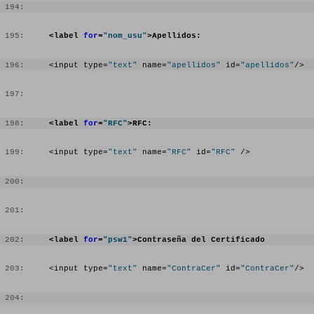
 194:
 195:
<label 
for
=
"nom_usu"
>Apellidos:
 196:
     <input type=
"text"
 name=
"apellidos"
 id=
"apellidos"
/>
 197:
 198:
<label 
for
=
"RFC"
>RFC:
 199:
     <input type=
"text"
 name=
"RFC"
 id=
"RFC"
 />
 200:
 201:
 202:
<label 
for
=
"psw1"
>Contraseña del Certificado
 203:
     <input type=
"text"
 name=
"ContraCer"
 id=
"ContraCer"
/>
 204: