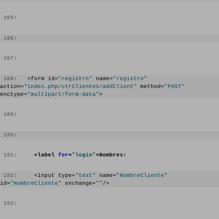
 185:
 186:
 187:
 188:
   <form id=
"registro"
 name=
"registro"
action=
"index.php/ctrClientes/addClient"
 method=
"POST"
enctype=
"multipart/form-data"
>
 189:
 190:
 191:
<label 
for
=
"login"
>Nombres:
 192:
     <input type=
"text"
 name=
"NombreCliente"
id=
"NombreCliente"
 onchange=
""
/> 
 193: