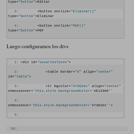
"index.php/welcome/deleteUserId/"
 + id;
type=
"button"
>Editar
  11:
             }
   3:
         <button onclick=
"Eliminar()"
type=
"button"
>Eliminar
  12:
else
{ }
   4:
         <button onclick=
"PDF()"
  13:
         }
type=
"button"
>PDF
  14:
else
{alert(
"No a seleccionado un 
Luego configuramos los divs
registro !!"
);}
  15:
     }
   1:
 <div id=
"usuarioslocos"
>
  16:
   2:
             <table border=
"0"
 align=
"center"
  17:
id=
"tabla"
>
  18:
function
 Editar(){ 
   3:
             <tr bgcolor=
"#7362ec"
 align=
"center"
onmouseover=
'this.style.backgroundColor='
#E13300
''
  19:
   4:
  20:
onmouseout=
'this.style.backgroundColor='
#7362ec
''
>
if
(obtenerRadioSeleccionado(
"form"
, 
"radios"
)!=
false
){
   5:
  21:
if
(confirm(
"Desea Modificar el 
registro?"
)){
   6:
ID
  58:
  22:
var
 id = 