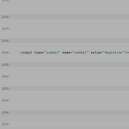
 215:
 216:
 217:
 218:
 219:
     <input type=
"submit"
 name=
"submit"
 value=
"Registrar"
/>
 220:
 221:
 222:
 223:
 224:
 225: