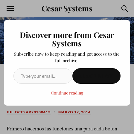
Cesar Systems
Discover more from Cesar
Systems
Subscribe now to keep reading and get access to the
full archive.
SUSCRIBIRSE
Ejemplos para ocultar y
mostrar DIVS HTML
Continue reading
JULIOCESAR20200413
MARZO 17, 2014
Primero hacemos las funciones una para cada boton