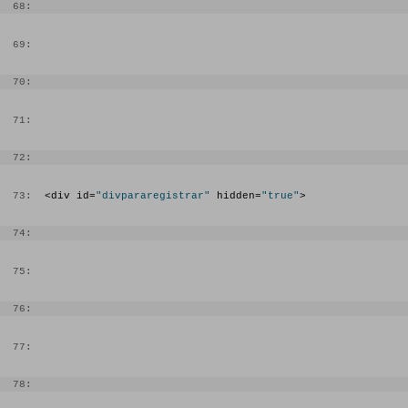
  21:
if
($records!=
false
){
  68:
  22:
foreach
($records->result() 
as
$row){
  69:
  23:
if
 ($colorfila==0){ 
  70:
  24:
                    $color= 
"#b5b5b5"
; 
  71:
  25:
                    $colorfila=1; 
  72:
  26:
                     }
else
{ 
  27:
                    $color=
"#f7f7f7"
; 
  73:
  <div id=
"divpararegistrar"
 hidden=
"true"
>
  28:
                    $colorfila=0; 
  74:
  29:
                 }    
  75:
  30:
                 echo 
"<tr bgcolor='"
.$color.
"' 
align='center' "
;?> 
onmouseover=
"this.style.backgroundColor='#E13300'"
  76:
  31:
  77:
onmouseout=
"this.style.backgroundColor=''"
>
  32:
  78: