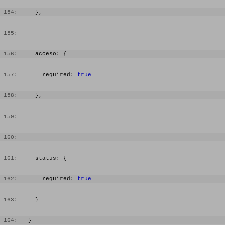
 154:
     },
 155:
 156:
     acceso: {
 157:
       required: 
true
 158:
     },
 159:
 160:
 161:
     status: {
 162:
       required: 
true
 163:
     }
 164:
   }