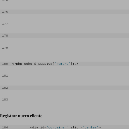
 176:
 177:
 178:
 179:
 180:
 <?php echo $_SESSION[
'nombre'
];?>
 181:
 182:
 183:
Registrar nuevo cliente
 184:
          <div id=
"container"
 align=
"center"
>