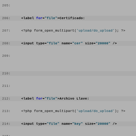
 205:
 206:
<label 
for
=
"file"
>Certificado:
 207:
     <?php form_open_multipart(
'upload/do_upload'
); ?>
 208:
<input type=
"file"
 name=
"cer"
 size=
"20000"
 /> 
 209:
 210:
 211:
 212:
<label 
for
=
"file"
>Archivo Llave:
 213:
     <?php form_open_multipart(
'upload/do_upload'
); ?>
 214:
<input type=
"file"
 name=
"key"
 size=
"20000"
 /> 