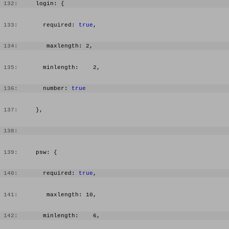
 132:
     login: {
 133:
       required: 
true
,
 134:
        maxlength: 2,
 135:
       minlength:    2,
 136:
       number: 
true
 137:
     },
 138:
 139:
     psw: {
 140:
       required: 
true
,
 141:
        maxlength: 10,
 142:
       minlength:    6,