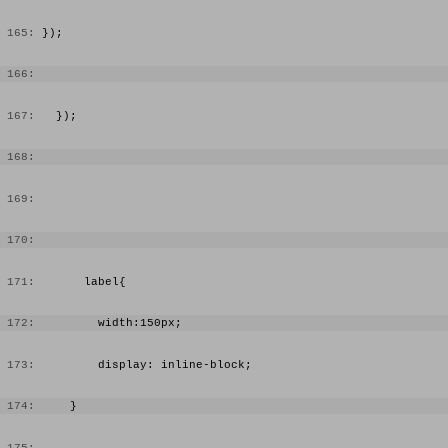
 165:
 });
 166:
 167:
   });
 168:
 169:
 170:
 171:
       label{
 172:
         width:150px;
 173:
         display: inline-block;
 174:
     }
 175: