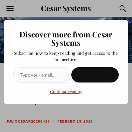
Cesar Systems
Discover more from Cesar
Systems
Subscribe now to keep reading and get access to the
full archive.
SUSCRIBIRSE
DRIVERS HP 14 Notebook PC
CND434BH2W Windows 10
Continue reading
PRO 64
JULIOCESAR20200413
FEBRERO 13, 2018