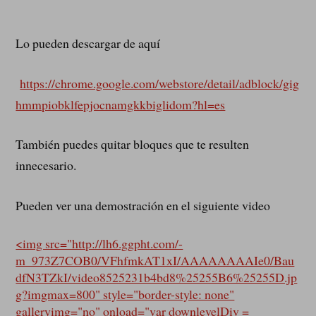
Lo pueden descargar de aquí
https://chrome.google.com/webstore/detail/adblock/gig
hmmpiobklfepjocnamgkkbiglidom?hl=es
También puedes quitar bloques que te resulten
innecesario.
Pueden ver una demostración en el siguiente video
<img src="http://lh6.ggpht.com/-
m_973Z7COB0/VFhfmkAT1xI/AAAAAAAAIe0/Bau
dfN3TZkI/video8525231b4bd8%25255B6%25255D.jp
g?imgmax=800" style="border-style: none"
galleryimg="no" onload="var downlevelDiv =