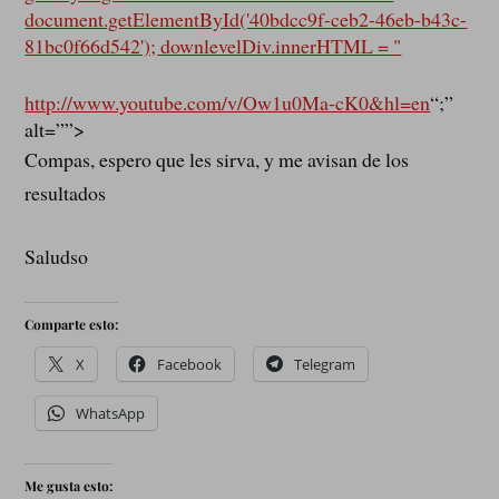
document.getElementById('40bdcc9f-ceb2-46eb-b43c-
81bc0f66d542'); downlevelDiv.innerHTML = "
http://www.youtube.com/v/Ow1u0Ma-cK0&hl=en
“;”
alt=””>
Compas, espero que les sirva, y me avisan de los
resultados
Saludso
Comparte esto:
X
Facebook
Telegram
WhatsApp
Me gusta esto: