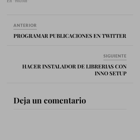
mucho trabajo ultimamente
En "bitcoin"
pero me he hecho un espacio
para dejarles un poco de
información que les puede
servir o igual experimentar.
ANTERIOR
Muchas paginas ganan…
PROGRAMAR PUBLICACIONES EN TWITTER
SIGUIENTE
HACER INSTALADOR DE LIBRERIAS CON
INNO SETUP
Deja un comentario