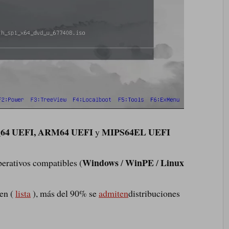
_64 UEFI,
ARM64 UEFI
MIPS64EL UEFI
y
Windows
WinPE
Linux
perativos compatibles (
/
/
en (
lista
), más del 90% se
admiten
distribuciones