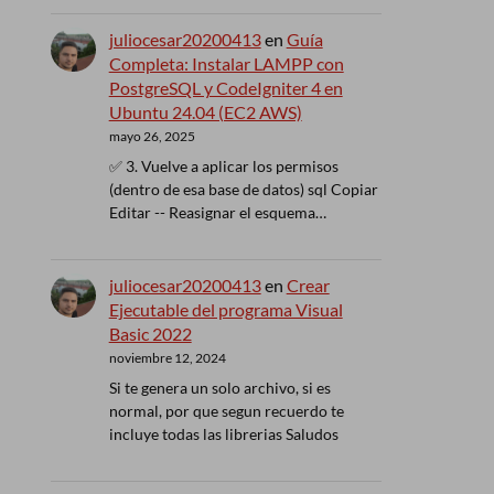
juliocesar20200413
en
Guía
Completa: Instalar LAMPP con
PostgreSQL y CodeIgniter 4 en
Ubuntu 24.04 (EC2 AWS)
mayo 26, 2025
✅ 3. Vuelve a aplicar los permisos
(dentro de esa base de datos) sql Copiar
Editar -- Reasignar el esquema…
juliocesar20200413
en
Crear
Ejecutable del programa Visual
Basic 2022
noviembre 12, 2024
Si te genera un solo archivo, si es
normal, por que segun recuerdo te
incluye todas las librerias Saludos