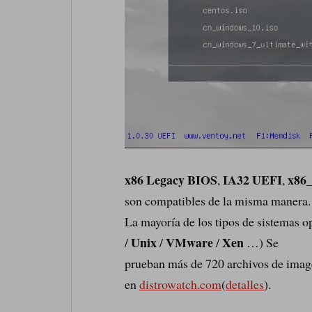
x86 Legacy BIOS
IA32 UEFI
x86
,
,
son compatibles de la misma manera.
La mayoría de los tipos de sistemas o
Unix
VMware
Xen
/
/
/
…) Se
prueban más de 720 archivos de imag
en
distrowatch.com
(
detalles
).