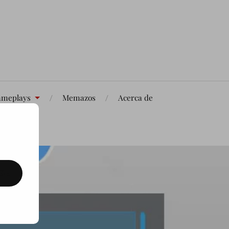
meplays
Memazos
Acerca de
SE