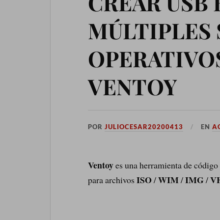
CREAR USB
MÚLTIPLES 
OPERATIVOS
VENTOY
POR
JULIOCESAR20200413
EN
A
Ventoy
es una herramienta de código 
ISO
WIM
IMG
V
para archivos
/
/
/