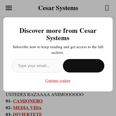
Cesar Systems
Discover more from Cesar
CICLONES DEL ARROYO
Systems
2017 – CAMIONERO
Subscribe now to keep reading and get access to the full
archive.
JULIOCESAR20200413
ABRIL 2, 2017
SUSCRIBIRSE
LISTA LA PRODUCCIÓN 2017 TITULADA //
Continue reading
CAMIONERO// ESPEREMOS SEA DE SU AGRADO
Y YA LO SABEN QUE ESTO TAMBIEN VA POR
USTEDES RAZAAAA ANIMOOOOOO
01-
CAMIONERO
02-
MEDIA VIDA
03-
DIVIERTETE