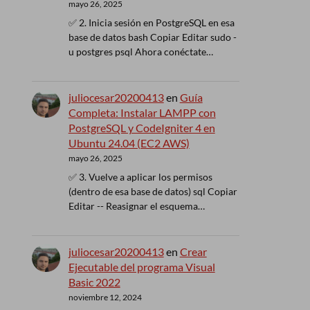
mayo 26, 2025
✅ 2. Inicia sesión en PostgreSQL en esa
base de datos bash Copiar Editar sudo -
u postgres psql Ahora conéctate…
juliocesar20200413
en
Guía
Completa: Instalar LAMPP con
PostgreSQL y CodeIgniter 4 en
Ubuntu 24.04 (EC2 AWS)
mayo 26, 2025
✅ 3. Vuelve a aplicar los permisos
(dentro de esa base de datos) sql Copiar
Editar -- Reasignar el esquema…
juliocesar20200413
en
Crear
Ejecutable del programa Visual
Basic 2022
noviembre 12, 2024