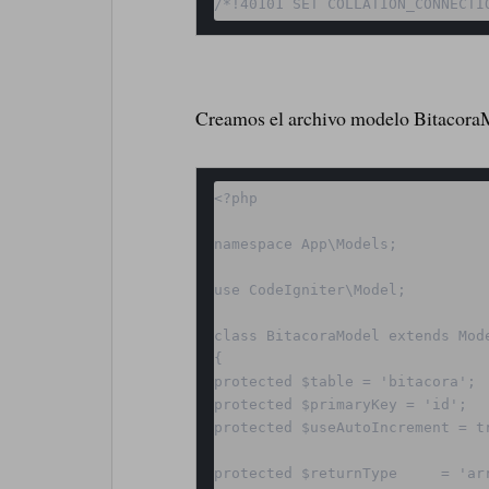
/*!40101 SET COLLATION_CONNECTI
Creamos el archivo modelo Bitacora
<?php

namespace App\Models;

use CodeIgniter\Model;

class BitacoraModel extends Mode
{

protected $table = 'bitacora';

protected $primaryKey = 'id';

protected $useAutoIncrement = tr
protected $returnType     = 'arr