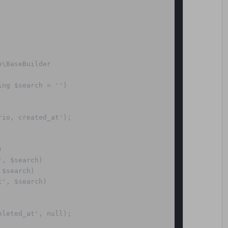
ng $search = '')

io, created_at');    
