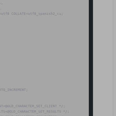
,



utf8 COLLATE=utf8_spanish2_ci;

TO_INCREMENT;

T=@OLD_CHARACTER_SET_CLIENT */;

TS=@OLD_CHARACTER_SET_RESULTS */;
