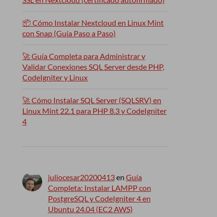
📦 Cómo Instalar Nextcloud en Linux Mint
con Snap (Guía Paso a Paso)
🚀 Guía Completa para Administrar y
Validar Conexiones SQL Server desde PHP,
CodeIgniter y Linux
🚀 Cómo Instalar SQL Server (SQLSRV) en
Linux Mint 22.1 para PHP 8.3 y CodeIgniter
4
juliocesar20200413
en
Guía
Completa: Instalar LAMPP con
PostgreSQL y CodeIgniter 4 en
Ubuntu 24.04 (EC2 AWS)