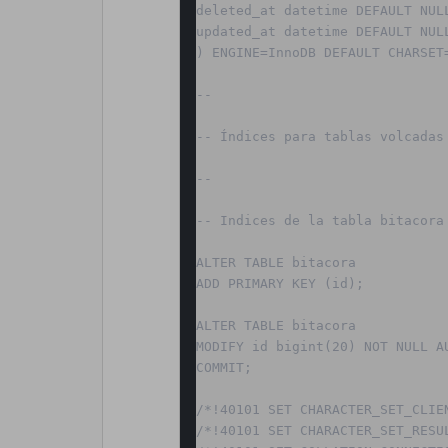
deleted_at datetime DEFAULT NULL
updated_at datetime DEFAULT NULL
) ENGINE=InnoDB DEFAULT CHARSET=
--

-- Índices para tablas volcadas

--

-- Indices de la tabla bitacora

ALTER TABLE bitacora

ADD PRIMARY KEY (id);

ALTER TABLE bitacora

MODIFY id bigint(20) NOT NULL AU
COMMIT;

/*!40101 SET CHARACTER_SET_CLIEN
/*!40101 SET CHARACTER_SET_RESUL