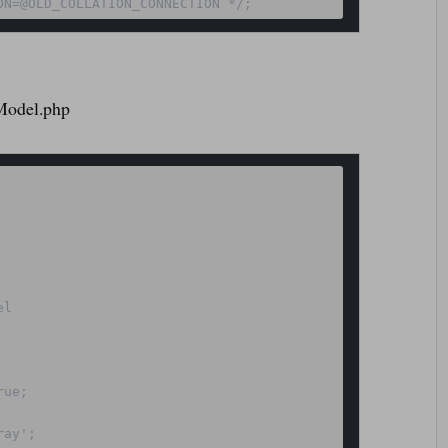
ON=@OLD_COLLATION_CONNECTION */;
Model.php
l

ue;

ay';
