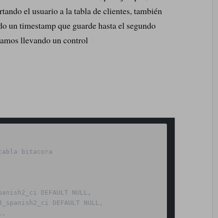
tando el usuario a la tabla de clientes, también
do un timestamp que guarde hasta el segundo
vamos llevando un control
a
abla bitacora

anish2_ci DEFAULT NULL,

_spanish2_ci DEFAULT NULL,

,
