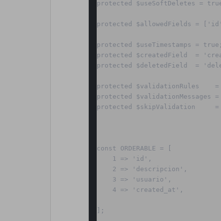
protected $useSoftDeletes = true
protected $allowedFields = ['id'
protected $useTimestamps = true;
protected $createdField  = 'crea
protected $deletedField  = 'dele
protected $validationRules    = 
protected $validationMessages = 
protected $skipValidation     = 
const ORDERABLE = [

    1 => 'id',

    2 => 'descripcion',

    3 => 'usuario',

    4 => 'created_at',

];
