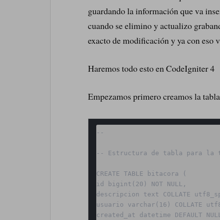
guardando la información que va inser
cuando se elimino y actualizo graban
exacto de modificación y ya con eso 
Haremos todo esto en CodeIgniter 4
Empezamos primero creamos la tabl
--

-- Estructura de tabla para la t
CREATE TABLE bitacora (

id bigint(20) NOT NULL,

descripcion text COLLATE utf8_sp
usuario varchar(16) COLLATE utf8
created_at datetime DEFAULT NULL