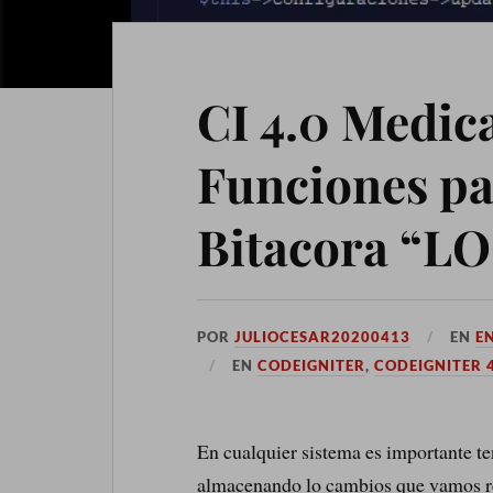
CI 4.0 Medic
Funciones pa
Bitacora “LO
POR
JULIOCESAR20200413
EN
E
EN
CODEIGNITER
,
CODEIGNITER 4
En cualquier sistema es importante t
almacenando lo cambios que vamos rea