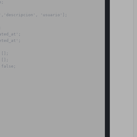
;

,'descripcion', 'usuario'];



ted_at';

ted_at';

[];

[];

false;
