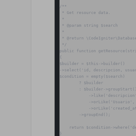
/**

 * Get resource data.

 *

 * @param string $search

 *

 * @return \CodeIgniter\Database\BaseBuilder

 */

public function getResource(stri
{

$builder = $this->builder()

->select('id, descripcion, usuar
$condition = empty($search)

        ? $builder

        : $builder->groupStart()

            ->like('descripcion', $search)

            ->orLike('Usuario', $search)

            ->orLike('created_at', $search)

        ->groupEnd();

    return $condition->where('deleted_at', null);
