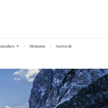
meplays
Memazos
Acerca de