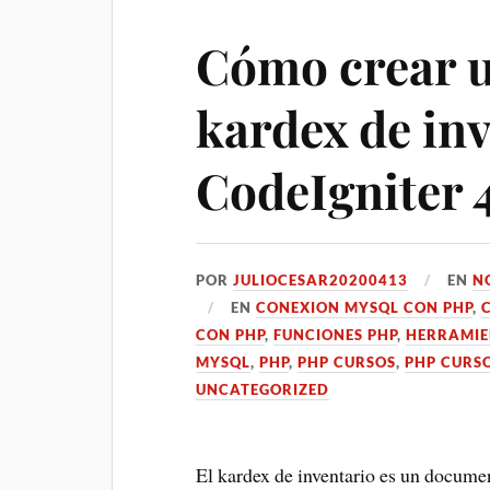
Cómo crear 
kardex de in
CodeIgniter 
POR
JULIOCESAR20200413
EN
N
EN
CONEXION MYSQL CON PHP
,
CON PHP
,
FUNCIONES PHP
,
HERRAMIE
MYSQL
,
PHP
,
PHP CURSOS
,
PHP CURS
UNCATEGORIZED
El kardex de inventario es un documen