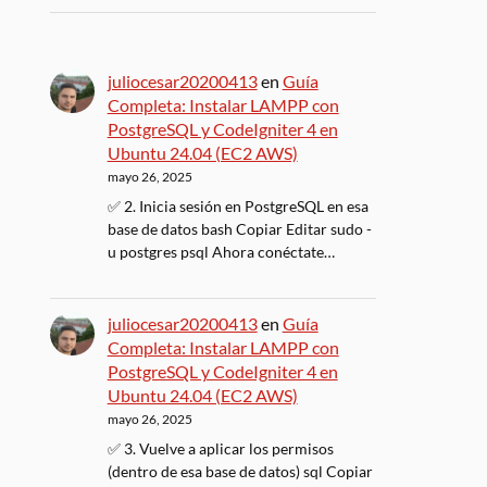
juliocesar20200413
en
Guía
Completa: Instalar LAMPP con
PostgreSQL y CodeIgniter 4 en
Ubuntu 24.04 (EC2 AWS)
mayo 26, 2025
✅ 2. Inicia sesión en PostgreSQL en esa
base de datos bash Copiar Editar sudo -
u postgres psql Ahora conéctate…
juliocesar20200413
en
Guía
Completa: Instalar LAMPP con
PostgreSQL y CodeIgniter 4 en
Ubuntu 24.04 (EC2 AWS)
mayo 26, 2025
✅ 3. Vuelve a aplicar los permisos
(dentro de esa base de datos) sql Copiar