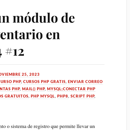
un módulo de
ventario en
4 #12
OVIEMBRE 25, 2023
CURSO PHP
,
CURSOS PHP GRATIS
,
ENVIAR CORREO
NTAS PHP
,
MAIL() PHP
,
MYSQL;CONECTAR PHP
OS GRATUITOS
,
PHP MYSQL
,
PHP8
,
SCRIPT PHP
,
to o sistema de registro que permite llevar un