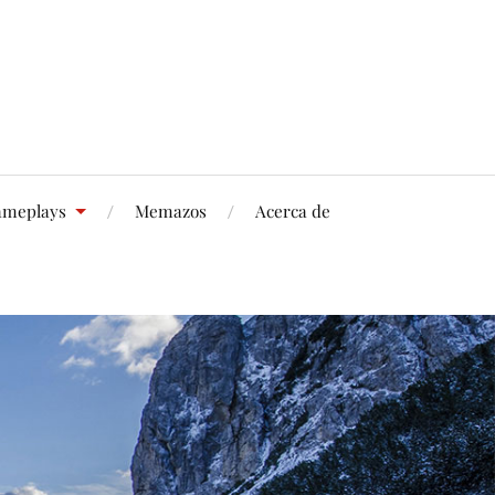
meplays
Memazos
Acerca de