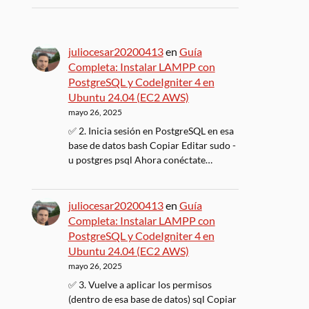
juliocesar20200413
en
Guía
Completa: Instalar LAMPP con
PostgreSQL y CodeIgniter 4 en
Ubuntu 24.04 (EC2 AWS)
mayo 26, 2025
✅ 2. Inicia sesión en PostgreSQL en esa
base de datos bash Copiar Editar sudo -
u postgres psql Ahora conéctate…
juliocesar20200413
en
Guía
Completa: Instalar LAMPP con
PostgreSQL y CodeIgniter 4 en
Ubuntu 24.04 (EC2 AWS)
mayo 26, 2025
✅ 3. Vuelve a aplicar los permisos
(dentro de esa base de datos) sql Copiar