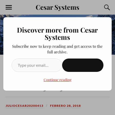
Cesar Systems
Discover more from Cesar
Systems
Subscribe now to keep reading and get access to the
full archive.
SUSCRIBIRSE
AGE OF EMPIRES HD
MULTIPLAYER 02 BLACK
Continue reading
FORREST 3 VS 3
JULIOCESAR20200413
FEBRERO 28, 2018