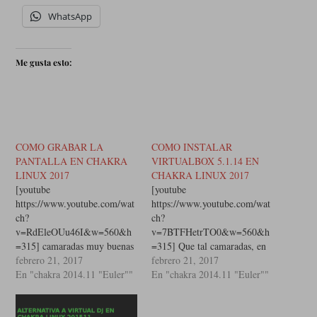
WhatsApp
Me gusta esto:
COMO GRABAR LA
COMO INSTALAR
PANTALLA EN CHAKRA
VIRTUALBOX 5.1.14 EN
LINUX 2017
CHAKRA LINUX 2017
[youtube
[youtube
https://www.youtube.com/wat
https://www.youtube.com/wat
ch?
ch?
v=RdEleOUu46I&w=560&h
v=7BTFHetrTO0&w=560&h
=315] camaradas muy buenas
=315] Que tal camaradas, en
tardes, les dejo este pequeño
febrero 21, 2017
este video se mostrara como
febrero 21, 2017
manual con el cual podran
En "chakra 2014.11 "Euler""
instalar VirtualBox 5.1.14 en
En "chakra 2014.11 "Euler""
darse una idea de como
Chakra Linux, es muy sencilo
grabar la pantalla usando
instalarlo desde CCR Saludos
OBS en Chakra Linux, entre
espero que les sirva WEB