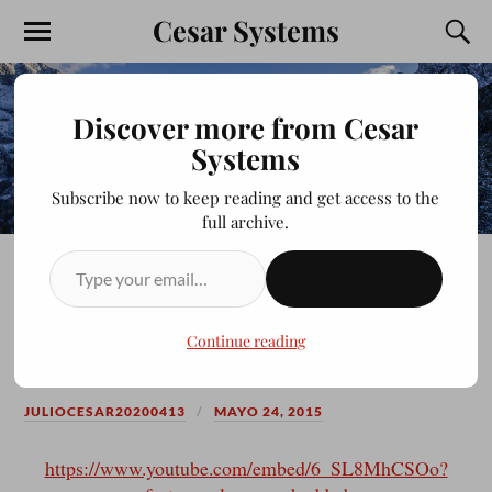
Cesar Systems
Discover more from Cesar
Systems
Subscribe now to keep reading and get access to the
full archive.
SUSCRIBIRSE
WARSOW WARSOW HD 60
FPS
Continue reading
JULIOCESAR20200413
MAYO 24, 2015
https://www.youtube.com/embed/6_SL8MhCSOo?