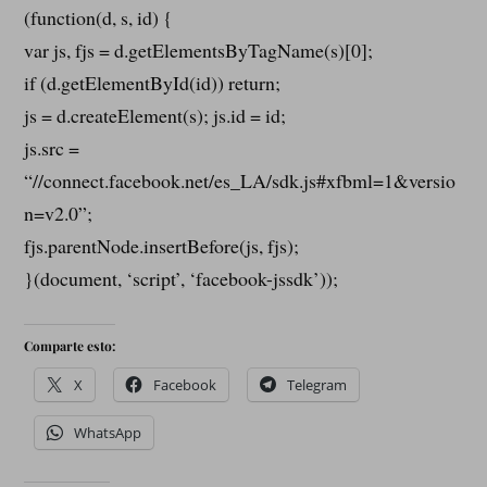
(function(d, s, id) {
var js, fjs = d.getElementsByTagName(s)[0];
if (d.getElementById(id)) return;
js = d.createElement(s); js.id = id;
js.src =
“//connect.facebook.net/es_LA/sdk.js#xfbml=1&versio
n=v2.0”;
fjs.parentNode.insertBefore(js, fjs);
}(document, ‘script’, ‘facebook-jssdk’));
Comparte esto:
X
Facebook
Telegram
WhatsApp