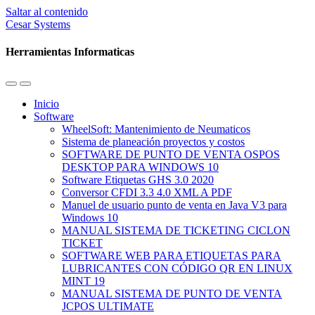
Saltar al contenido
Cesar Systems
Herramientas Informaticas
Alternar
Alternar
el
el
Inicio
menú
campo
Software
móvil
de
WheelSoft: Mantenimiento de Neumaticos
búsqueda
Sistema de planeación proyectos y costos
SOFTWARE DE PUNTO DE VENTA OSPOS
DESKTOP PARA WINDOWS 10
Software Etiquetas GHS 3.0 2020
Conversor CFDI 3.3 4.0 XML A PDF
Manuel de usuario punto de venta en Java V3 para
Windows 10
MANUAL SISTEMA DE TICKETING CICLON
TICKET
SOFTWARE WEB PARA ETIQUETAS PARA
LUBRICANTES CON CÓDIGO QR EN LINUX
MINT 19
MANUAL SISTEMA DE PUNTO DE VENTA
JCPOS ULTIMATE