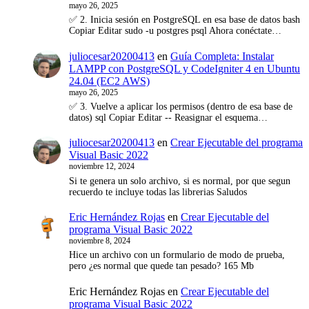
mayo 26, 2025
✅ 2. Inicia sesión en PostgreSQL en esa base de datos bash
Copiar Editar sudo -u postgres psql Ahora conéctate…
juliocesar20200413
en
Guía Completa: Instalar
LAMPP con PostgreSQL y CodeIgniter 4 en Ubuntu
24.04 (EC2 AWS)
mayo 26, 2025
✅ 3. Vuelve a aplicar los permisos (dentro de esa base de
datos) sql Copiar Editar -- Reasignar el esquema…
juliocesar20200413
en
Crear Ejecutable del programa
Visual Basic 2022
noviembre 12, 2024
Si te genera un solo archivo, si es normal, por que segun
recuerdo te incluye todas las librerias Saludos
Eric Hernández Rojas
en
Crear Ejecutable del
programa Visual Basic 2022
noviembre 8, 2024
Hice un archivo con un formulario de modo de prueba,
pero ¿es normal que quede tan pesado? 165 Mb
Eric Hernández Rojas
en
Crear Ejecutable del
programa Visual Basic 2022