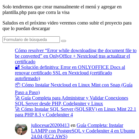
Solo tendremos que crear manualmente el menú y agregar en
plantilla.php para que corra la visa
Saludos en el próximo video veremos como subir el proyecto para
que lo puedan descargar
Buscar
Cómo resolver “Error while downloading the document file to
be converted” en OnlyOffice + Nextcloud tras actualizar el
certificado
🔐 Solución definitiva: Error en ONLYOFFICE Docs al
renovar certificado SSL en Nextcloud (certificado
autofirmado)
📦 Cómo Instalar Nextcloud en Linux Mint con Snap (Guía
Paso a Paso)
🚀 Guía Completa para Administrar y Validar Conexiones
SQL Server desde PHP, CodeIgniter y Linux
🚀 Cómo Instalar SQL Server (SQLSRV) en Linux Mint 22.1
para PHP 8.3 y CodeIgniter 4
juliocesar20200413
en
Guía Completa: Instalar
LAMPP con PostgreSQL y CodeIgniter 4 en Ubuntu
24.04 (EC2 AWS)