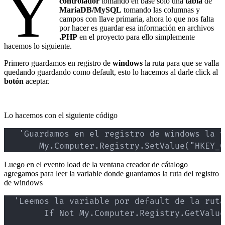
Y
controlador
tomando en base solo una
tabla
de
MariaDB/MySQL
tomando las columnas y
campos con llave primaria, ahora lo que nos falta
por hacer es guardar esa información en archivos
.PHP
en el proyecto para ello simplemente
hacemos lo siguiente.
Primero guardamos en registro de
windows
la ruta para que se valla
quedando guardando como default, esto lo hacemos al darle click al
botón
aceptar.
Lo hacemos con el siguiente código
   'Guardamos en el registro de windows la v
       My.Computer.Registry.SetValue("HKEY_C
Luego en el evento load de la ventana creador de cátalogo
agregamos para leer la variable donde guardamos la ruta del registro
de windows
  'Leemos la variable por default de la ruta
        If Not My.Computer.Registry.GetValue