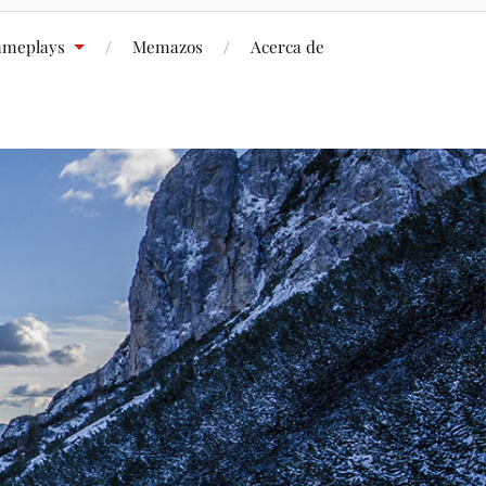
meplays
Memazos
Acerca de