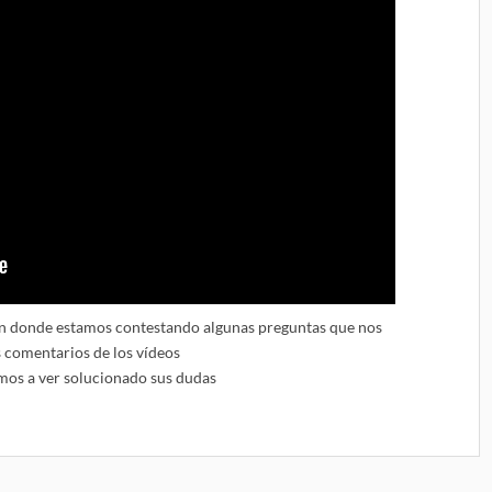
 en donde estamos contestando algunas preguntas que nos
s comentarios de los vídeos
mos a ver solucionado sus dudas