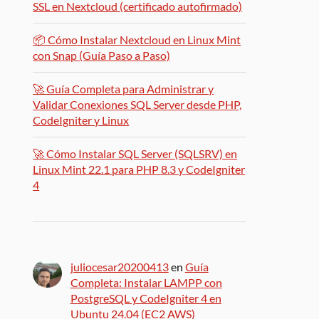
SSL en Nextcloud (certificado autofirmado)
📦 Cómo Instalar Nextcloud en Linux Mint
con Snap (Guía Paso a Paso)
🚀 Guía Completa para Administrar y
Validar Conexiones SQL Server desde PHP,
CodeIgniter y Linux
🚀 Cómo Instalar SQL Server (SQLSRV) en
Linux Mint 22.1 para PHP 8.3 y CodeIgniter
4
juliocesar20200413
en
Guía
Completa: Instalar LAMPP con
PostgreSQL y CodeIgniter 4 en
Ubuntu 24.04 (EC2 AWS)