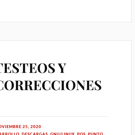
TESTEOS Y
CORRECCIONES
OVIEMBRE 25, 2020
ARROLLO
,
DESCARGAS
,
GNU/LINUX
,
POS ,PUNTO