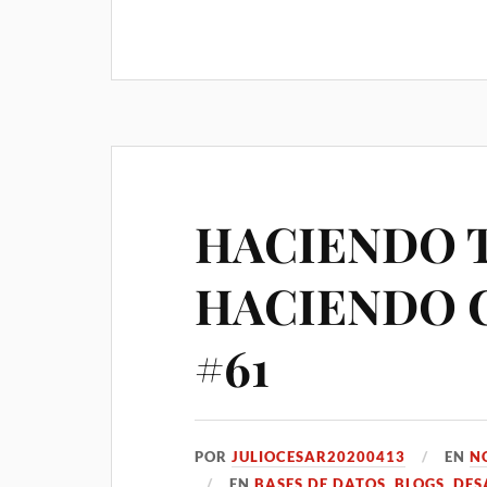
HACIENDO 
HACIENDO 
#61
POR
JULIOCESAR20200413
EN
N
EN
BASES DE DATOS
,
BLOGS
,
DES