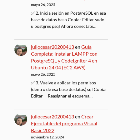
mayo 26, 2025
✅ 2. Inicia sesión en PostgreSQL en esa
base de datos bash Copiar Editar sudo -
u postgres psql Ahora conéctate…
juliocesar20200413
en
Guía
Completa: Instalar LAMPP con
PostgreSQL y CodeIgniter 4 en
Ubuntu 24.04 (EC2 AWS)
mayo 26, 2025
✅ 3. Vuelve a aplicar los permisos
(dentro de esa base de datos) sql Copiar
Editar -- Reasignar el esquema…
juliocesar20200413
en
Crear
Ejecutable del programa Visual
Basic 2022
noviembre 12, 2024