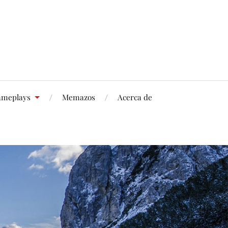
meplays
Memazos
Acerca de