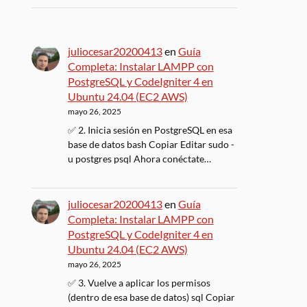
juliocesar20200413
en
Guía
Completa: Instalar LAMPP con
PostgreSQL y CodeIgniter 4 en
Ubuntu 24.04 (EC2 AWS)
mayo 26, 2025
✅ 2. Inicia sesión en PostgreSQL en esa
base de datos bash Copiar Editar sudo -
u postgres psql Ahora conéctate…
juliocesar20200413
en
Guía
Completa: Instalar LAMPP con
PostgreSQL y CodeIgniter 4 en
Ubuntu 24.04 (EC2 AWS)
mayo 26, 2025
✅ 3. Vuelve a aplicar los permisos
(dentro de esa base de datos) sql Copiar