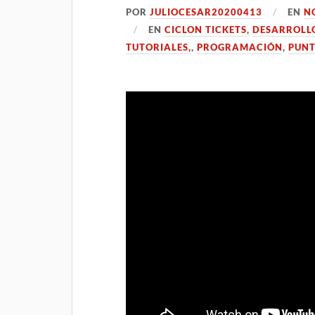
POR
JULIOCESAR20200413
EN
N
EN
CICLON TICKETS
,
DESARROLL
TUTORIALES,
,
PROGRAMACIÓN
,
PUNT