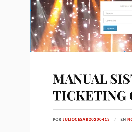
MANUAL SI
TICKETING 
POR
JULIOCESAR20200413
EN
N