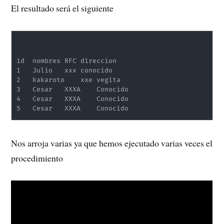
El resultado será el siguiente
id	nombres	RFC	direccion	

1	Julio	xxx	conocido	

2	kakaroto	xxe	vegita	

3	Cesar	XXXA	Conocido	

4	Cesar	XXXA	Conocido	

Nos arroja varias ya que hemos ejecutado varias veces el
procedimiento