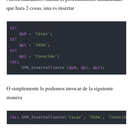
que hara 2 cosas, una es insertar
SET
@p0
=
'Cesar'
;
SET
@p1
=
'XXXA'
;
SET
@p2
=
'Conocido'
;
CALL
`
SPR_InsertaCliente
`
(
@p0
,
@p1
,
@p2
)
;
O simplemente lo podemos invocar de la siguiente
manera
CALL
 SPR_InsertaCliente
(
'Cesar'
,
'XXXA'
,
'Conocido'