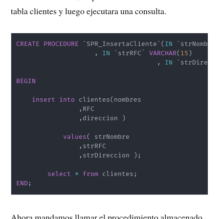
tabla clientes y luego ejecutara una consulta.
CREATE
PROCEDURE
`
SPR_InsertaCliente
`
(
IN
`
strNombre
,
IN
`
strRFC
`
VARCHAR
(
15
)
,
IN
`
strDirecc
BEGIN
insert
into
 clientes
(
nombres 

,
RFC

,
direccion 
)
values
(
 strNombre 

,
strRFC

,
strDireccion 
)
;
select
*
from
 clientes
;
END
;
Ahora mandamos llamar el procedimiento almacenado