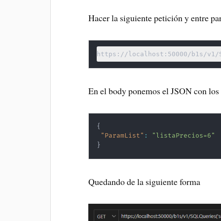
Hacer la siguiente petición y entre p
https://localhost:50000/b1s/v1/
En el body ponemos el JSON con los
{
"ParamList"
:
"listaPrecios=6"
}
Quedando de la siguiente forma