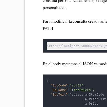
consulta personalizada, les dejo el e
personalizada
Para modificar la consulta creada ant
PATH
https://localhost:50000/b1s/v1/
En el body metemos el JSON ya modi
{
"SqlCode"
:
"sql02"
,
"SqlName"
:
"listPrices"
,
"SqlText"
:
"select a.ItemCode

,
a.PriceList

,
a.Price 
