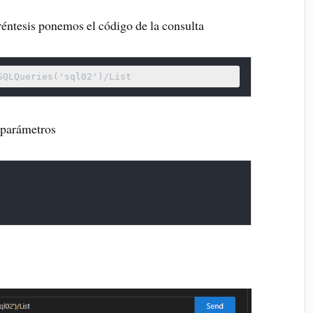
aréntesis ponemos el código de la consulta
SQLQueries('sql02')/List
 parámetros