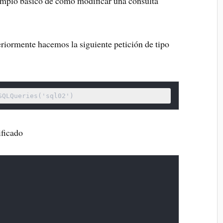
jemplo básico de como modificar una consulta
eriormente hacemos la siguiente petición de tipo
SQLQueries('sql02')
ficado