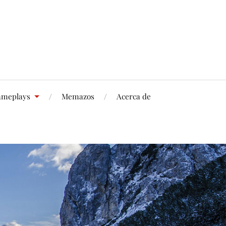
meplays
Memazos
Acerca de