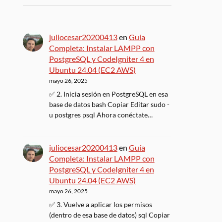
juliocesar20200413
en
Guía
Completa: Instalar LAMPP con
PostgreSQL y CodeIgniter 4 en
Ubuntu 24.04 (EC2 AWS)
mayo 26, 2025
✅ 2. Inicia sesión en PostgreSQL en esa
base de datos bash Copiar Editar sudo -
u postgres psql Ahora conéctate…
juliocesar20200413
en
Guía
Completa: Instalar LAMPP con
PostgreSQL y CodeIgniter 4 en
Ubuntu 24.04 (EC2 AWS)
mayo 26, 2025
✅ 3. Vuelve a aplicar los permisos
(dentro de esa base de datos) sql Copiar