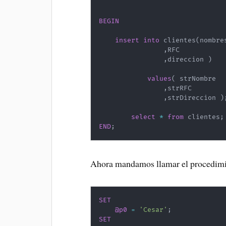
BEGIN
insert
into
 clientes
(
nombres
,
RFC

,
direccion 
)
values
(
 strNombre 

,
strRFC

,
strDireccion 
)
select
*
from
 clientes
;
END
;
Ahora mandamos llamar el procedimie
SET
@p0
=
'Cesar'
;
SET