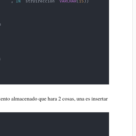
,
IN
`
strDireccion
`
VARCHAR
(
15
)
)
 

;
nto almacenado que hara 2 cosas, una es insertar