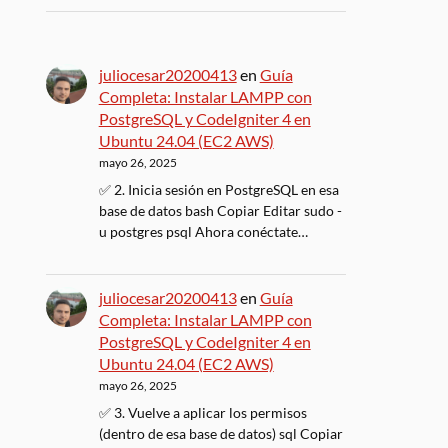
juliocesar20200413
en
Guía
Completa: Instalar LAMPP con
PostgreSQL y CodeIgniter 4 en
Ubuntu 24.04 (EC2 AWS)
mayo 26, 2025
✅ 2. Inicia sesión en PostgreSQL en esa
base de datos bash Copiar Editar sudo -
u postgres psql Ahora conéctate…
juliocesar20200413
en
Guía
Completa: Instalar LAMPP con
PostgreSQL y CodeIgniter 4 en
Ubuntu 24.04 (EC2 AWS)
mayo 26, 2025
✅ 3. Vuelve a aplicar los permisos
(dentro de esa base de datos) sql Copiar