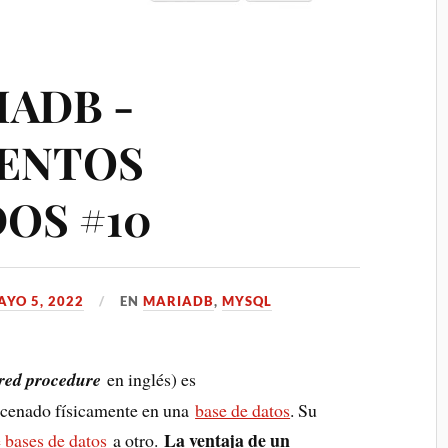
ADB -
ENTOS
OS #10
AYO 5, 2022
EN
MARIADB
,
MYSQL
ored procedure
en inglés) es
acenado físicamente en una
base de datos
. Su
La ventaja de un
e bases de datos
a otro.