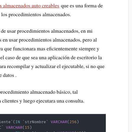
s almacenados auto creables
que es una forma de
de los procedimientos almacenados.
be de usar procedimientos almacenados, en mi
as en usar procedimientos almacenados, pero al
 ya que funcionara mas eficientemente siempre y
el caso de que sea una aplicación de escritorio la
ara recompilar y actualizar el ejecutable, si no que
e datos .
rocedimiento almacenado básico, tal
a clientes y luego ejecutara una consulta.
iente
`
(
IN
`
strNombre
`
VARCHAR
(
256
)
C
`
VARCHAR
(
15
)