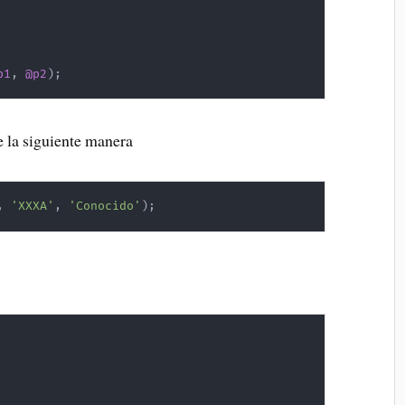
p1
,
@p2
)
;
 la siguiente manera
,
'XXXA'
,
'Conocido'
)
;