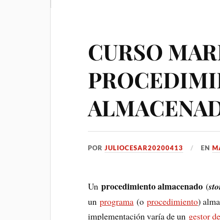
CURSO MARI
PROCEDIMI
ALMACENAD
POR
JULIOCESAR20200413
EN
M
procedimiento almacenado
Un
(
st
un
programa
(o
procedimiento
) alm
implementación varía de un
gestor d