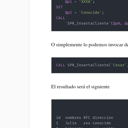
@p1
=
'XXXA'
;
SET
@p2
=
'Conocido'
;
CALL
`
SPR_InsertaCliente
`
(
@p0
,
@
O simplemente lo podemos invocar de
CALL
 SPR_InsertaCliente
(
'Cesar'
El resultado será el siguiente
id	nombres	RFC	direccion	

1	Julio	xxx	conocido	
