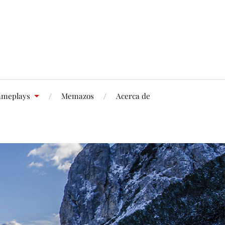
meplays
Memazos
Acerca de