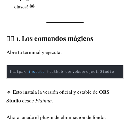
clases! 🌟
🧙‍♂️ 1. Los comandos mágicos
Abre tu terminal y ejecuta:
flatpak 
install
 flathub com.obsproject.Studio
OBS
🔹 Esto instala la versión oficial y estable de
Studio
desde
Flathub
.
Ahora, añade el plugin de eliminación de fondo: