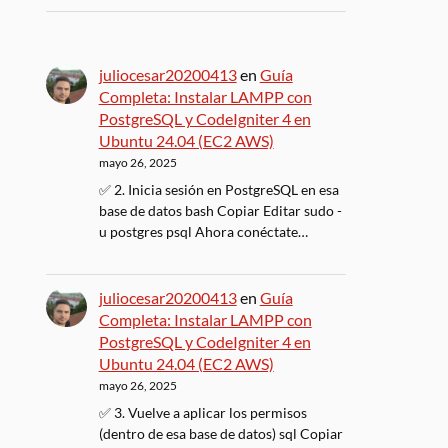
juliocesar20200413
en
Guía
Completa: Instalar LAMPP con
PostgreSQL y CodeIgniter 4 en
Ubuntu 24.04 (EC2 AWS)
mayo 26, 2025
✅ 2. Inicia sesión en PostgreSQL en esa
base de datos bash Copiar Editar sudo -
u postgres psql Ahora conéctate…
juliocesar20200413
en
Guía
Completa: Instalar LAMPP con
PostgreSQL y CodeIgniter 4 en
Ubuntu 24.04 (EC2 AWS)
mayo 26, 2025
✅ 3. Vuelve a aplicar los permisos
(dentro de esa base de datos) sql Copiar