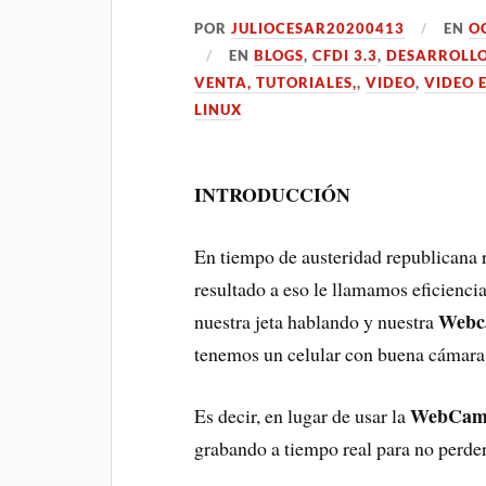
POR
JULIOCESAR20200413
EN
O
EN
BLOGS
,
CFDI 3.3
,
DESARROLL
VENTA, TUTORIALES,
,
VIDEO
,
VIDEO 
LINUX
INTRODUCCIÓN
En tiempo de austeridad republicana 
resultado a eso le llamamos eficiencia
Web
nuestra jeta hablando y nuestra
tenemos un celular con buena cámara
WebCa
Es decir, en lugar de usar la
grabando a tiempo real para no perder