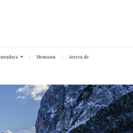
meplays
Memazos
Acerca de