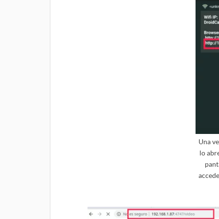
Una ve
lo abr
pant
accede