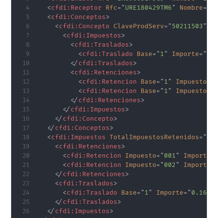
<
cfdi:
Receptor
Rfc
=
"
URE180429TM6
"
Nombre
=
"
U
<
cfdi:
Conceptos
>
<
cfdi:
Concepto
ClaveProdServ
=
"
50211503
"
C
<
cfdi:
Impuestos
>
<
cfdi:
Traslados
>
<
cfdi:
Traslado
Base
=
"
1
"
Importe
=
"
0.
</
cfdi:
Traslados
>
<
cfdi:
Retenciones
>
<
cfdi:
Retencion
Base
=
"
1
"
Impuesto
=
"
<
cfdi:
Retencion
Base
=
"
1
"
Impuesto
=
"
</
cfdi:
Retenciones
>
</
cfdi:
Impuestos
>
</
cfdi:
Concepto
>
</
cfdi:
Conceptos
>
<
cfdi:
Impuestos
TotalImpuestosRetenidos
=
"
0.
<
cfdi:
Retenciones
>
<
cfdi:
Retencion
Impuesto
=
"
001
"
Importe
=
<
cfdi:
Retencion
Impuesto
=
"
002
"
Importe
=
</
cfdi:
Retenciones
>
<
cfdi:
Traslados
>
<
cfdi:
Traslado
Base
=
"
1
"
Importe
=
"
0.16
"
</
cfdi:
Traslados
>
</
cfdi:
Impuestos
>