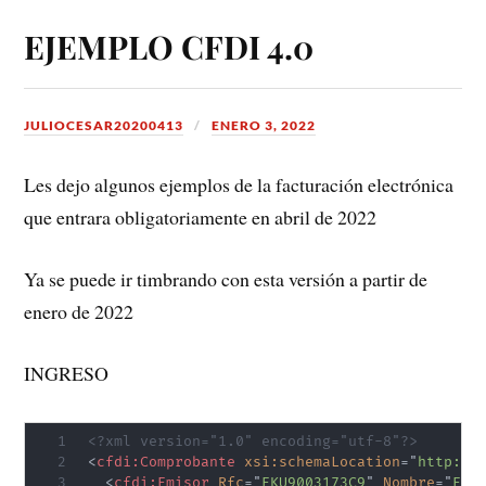
EJEMPLO CFDI 4.0
JULIOCESAR20200413
ENERO 3, 2022
Les dejo algunos ejemplos de la facturación electrónica
que entrara obligatoriamente en abril de 2022
Ya se puede ir timbrando con esta versión a partir de
enero de 2022
INGRESO
<?xml version="1.0" encoding="utf-8"?>
<
cfdi:
Comprobante
xsi:
schemaLocation
=
"
http://
<
cfdi:
Emisor
Rfc
=
"
EKU9003173C9
"
Nombre
=
"
ESC