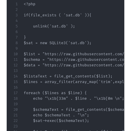
<?php

if(file_exists ( 'sat.db' )){

	unlink('sat.db' );

}

$sat = new SQLite3('sat.db');

$list = "https://raw.githubusercontent.com/php
$schema = "https://raw.githubusercontent.com/p
$data = "https://raw.githubusercontent.com/php
$listaText = file_get_contents($list);

$lines = array_filter(array_map('trim',explode
foreach ($lines as $line) {

    echo "\x1b[33m" . $line . "\x1b[0m \n";

    $schemaText = file_get_contents($schema . 
    echo $schemaText . "\n";

    $sat->exec($schemaText);
