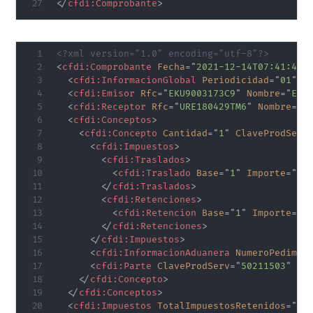
</
cfdi:
Comprobante
>
<?xml version="1.0" encoding="utf-8"?>
<
cfdi:
Comprobante
Fecha
=
"
2021-12-14T07:41:44
"
<
cfdi:
InformacionGlobal
Periodicidad
=
"
01
"
M
<
cfdi:
Emisor
Rfc
=
"
EKU9003173C9
"
Nombre
=
"
ESC
<
cfdi:
Receptor
Rfc
=
"
URE180429TM6
"
Nombre
=
"
U
<
cfdi:
Conceptos
>
<
cfdi:
Concepto
Cantidad
=
"
1
"
ClaveProdServ
<
cfdi:
Impuestos
>
<
cfdi:
Traslados
>
<
cfdi:
Traslado
Base
=
"
1
"
Importe
=
"
1
"
</
cfdi:
Traslados
>
<
cfdi:
Retenciones
>
<
cfdi:
Retencion
Base
=
"
1
"
Importe
=
"
1
</
cfdi:
Retenciones
>
</
cfdi:
Impuestos
>
<
cfdi:
InformacionAduanera
NumeroPedimen
<
cfdi:
Parte
ClaveProdServ
=
"
50211503
"
Va
</
cfdi:
Concepto
>
</
cfdi:
Conceptos
>
<
cfdi:
Impuestos
TotalImpuestosRetenidos
=
"
1
"