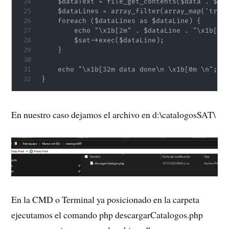
    $dataText = file_get_contents($data . $lin
    $dataLines = array_filter(array_map('trim'
    foreach ($dataLines as $dataLine) {

        echo "\x1b[2m" . $dataLine . "\x1b[0m 
        $sat->exec($dataLine);

    }

    echo "\x1b[32m data done\n \x1b[0m \n";

}
En nuestro caso dejamos el archivo en d:\catalogosSAT\
En la CMD o Terminal ya posicionado en la carpeta
ejecutamos el comando php descargarCatalogos.php