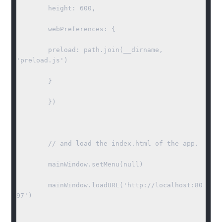
	height: 600,

	webPreferences: {

	preload: path.join(__dirname, 
'preload.js')

	}

	})

	// and load the index.html of the app.

	mainWindow.setMenu(null)

	mainWindow.loadURL('http://localhost:80
97')
