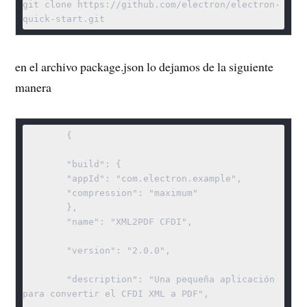
git clone https://github.com/electron/electron-
en el archivo package.json lo dejamos de la siguiente
manera
	{

	"build": {

	"appId": "com.electron.example",

	"compression": "maximum"

	},

	"name": "XML2PDF CFDI",

	"version": "2.0.0",

	"description": "Una pequeña aplicación 
para convertir el CFDI XML a PDF",
