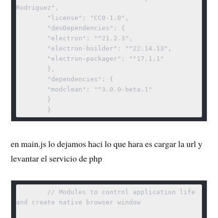
Rodriguez",

	"license": "CC0-1.0",

	"devDependencies": {

	"electron": "^21.2.3",

	"electron-builder": "^22.14.13",

	"electron-packager": "^17.1.1"

	},

	"dependencies": {

	"modclean": "^3.0.0-beta.1"

	}

	}
en main.js lo dejamos haci lo que hara es cargar la url y
levantar el servicio de php
	// Modules to control application life 
and create native browser window
