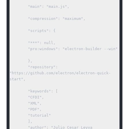
	"main": "main.js",

	"compression": "maximum",

	"scripts": {

	"***": null,

	"pro:windows": "electron-builder --win"

	},

	"repository": 
"https://github.com/electron/electron-quick-
start",  

	"keywords": [

	"CFDI",

	"XML",

	"PDF",

	"tutorial"

	],

	"author": "Julio Cesar Leyva 