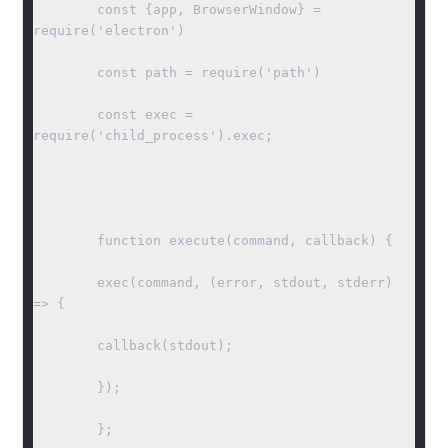
	const {app, BrowserWindow} = 
require('electron')

	const path = require('path')

	const exec = 
require('child_process').exec;

	function execute(command, callback) {

	exec(command, (error, stdout, stderr) 
=> {

	callback(stdout);

	});

	};
