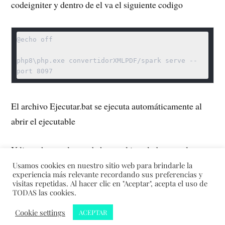
codeigniter y dentro de el va el siguiente codigo
@echo off

php8\php.exe convertidorXMLPDF/spark serve --
El archivo Ejecutar.bat se ejecuta automáticamente al
abrir el ejecutable
Y listo ahora solo queda hacer el instalador pero lo
dejamos para otro manual.
Usamos cookies en nuestro sitio web para brindarle la
experiencia más relevante recordando sus preferencias y
visitas repetidas. Al hacer clic en "Aceptar", acepta el uso de
TODAS las cookies.
&
Cookie settings
ACEPTAR
CREADO CON
WORDPRESS
TEMA DE
ANDERS NORÉN