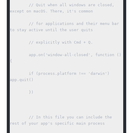
	// Quit when all windows are closed, 
except on macOS. There, it's common

	// for applications and their menu bar 
to stay active until the user quits

	// explicitly with Cmd + Q.

	app.on('window-all-closed', function () 
{

	if (process.platform !== 'darwin') 
app.quit()

	})

	// In this file you can include the 
rest of your app's specific main process
