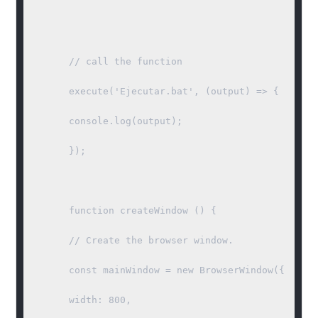
	// call the function

	execute('Ejecutar.bat', (output) => {

	console.log(output);

	});

	function createWindow () {

	// Create the browser window.

	const mainWindow = new BrowserWindow({

	width: 800,
