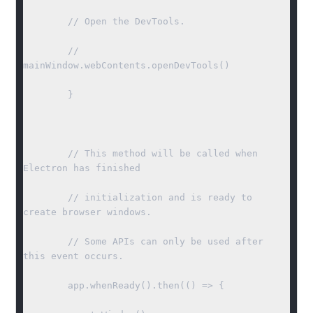
	// Open the DevTools.

	// 
mainWindow.webContents.openDevTools()

	}

	// This method will be called when 
Electron has finished

	// initialization and is ready to 
create browser windows.

	// Some APIs can only be used after 
this event occurs.

	app.whenReady().then(() => {
