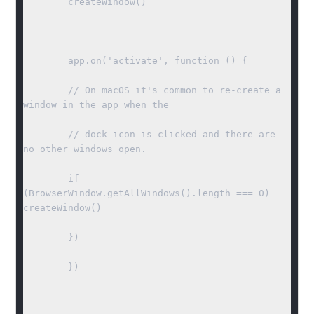
	createWindow()

	app.on('activate', function () {

	// On macOS it's common to re-create a 
window in the app when the

	// dock icon is clicked and there are 
no other windows open.

	if 
(BrowserWindow.getAllWindows().length === 0) 
createWindow()

	})

	})
