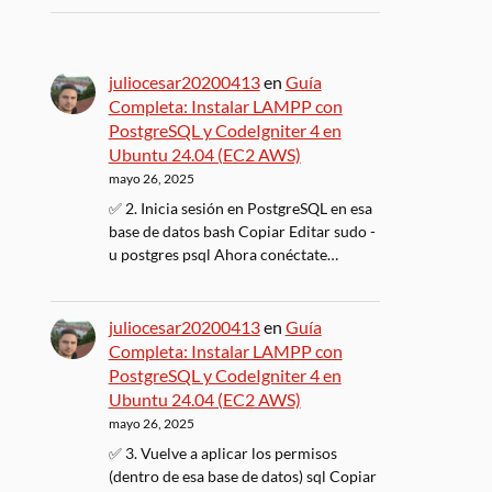
juliocesar20200413
en
Guía
Completa: Instalar LAMPP con
PostgreSQL y CodeIgniter 4 en
Ubuntu 24.04 (EC2 AWS)
mayo 26, 2025
✅ 2. Inicia sesión en PostgreSQL en esa
base de datos bash Copiar Editar sudo -
u postgres psql Ahora conéctate…
juliocesar20200413
en
Guía
Completa: Instalar LAMPP con
PostgreSQL y CodeIgniter 4 en
Ubuntu 24.04 (EC2 AWS)
mayo 26, 2025
✅ 3. Vuelve a aplicar los permisos
(dentro de esa base de datos) sql Copiar