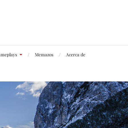
meplays
Memazos
Acerca de