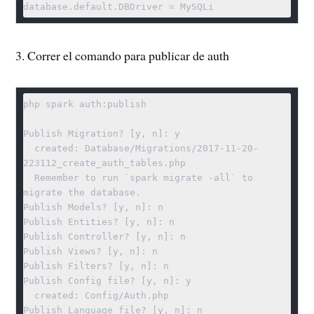
database.default.DBDriver = MySQLi
3. Correr el comando para publicar de auth
php spark auth:publish

Publish Migration? [y, n]: y

  created: Database/Migrations/2017-11-20-
223112_create_auth_tables.php

  Remember to run `spark migrate -all` to 
migrate the database.

Publish Models? [y, n]: n

Publish Entities? [y, n]: n

Publish Controller? [y, n]: n

Publish Views? [y, n]: n

Publish Filters? [y, n]: n

Publish Config file? [y, n]: y

  created: Config/Auth.php

Publish Language file? [y, n]: n