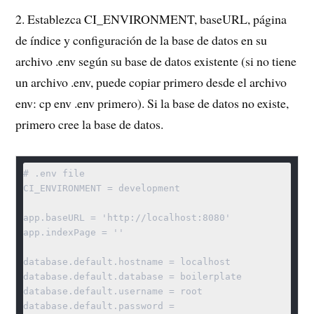
2. Establezca CI_ENVIRONMENT, baseURL, página
de índice y configuración de la base de datos en su
archivo .env según su base de datos existente (si no tiene
un archivo .env, puede copiar primero desde el archivo
env: cp env .env primero). Si la base de datos no existe,
primero cree la base de datos.
# .env file

CI_ENVIRONMENT = development

app.baseURL = 'http://localhost:8080'

app.indexPage = ''

database.default.hostname = localhost

database.default.database = boilerplate

database.default.username = root

database.default.password =
