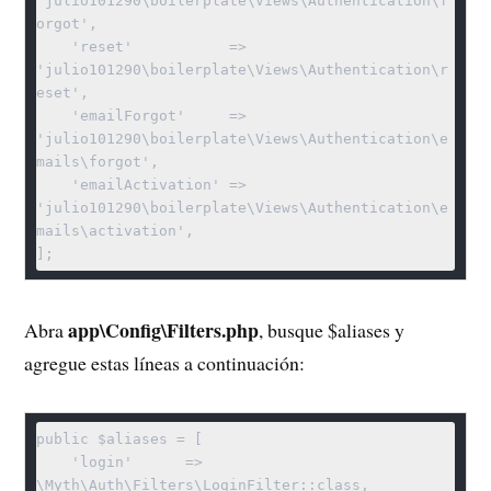
'julio101290\boilerplate\Views\Authentication\f
orgot',

    'reset'           => 
'julio101290\boilerplate\Views\Authentication\r
eset',

    'emailForgot'     => 
'julio101290\boilerplate\Views\Authentication\e
mails\forgot',

    'emailActivation' => 
'julio101290\boilerplate\Views\Authentication\e
mails\activation',

];
app\Config\Filters.php
Abra
, busque $aliases y
agregue estas líneas a continuación:
public $aliases = [

    'login'      => 
\Myth\Auth\Filters\LoginFilter::class,
