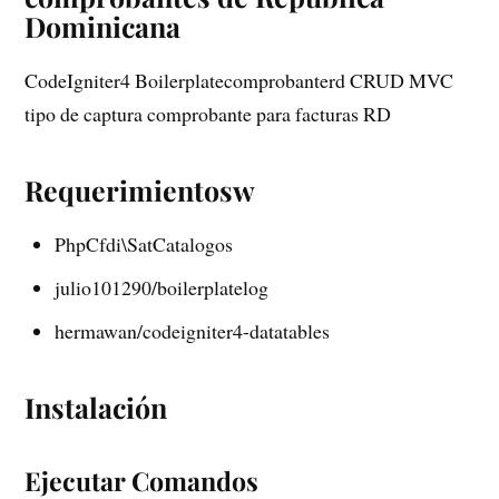
Dominicana
CodeIgniter4 Boilerplatecomprobanterd CRUD MVC
tipo de captura comprobante para facturas RD
Requerimientosw
PhpCfdi\SatCatalogos
julio101290/boilerplatelog
hermawan/codeigniter4-datatables
Instalación
Ejecutar Comandos