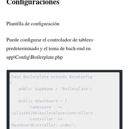
Configuraciones
Plantilla de configuración
Puede configurar el controlador de tablero
predeterminado y el tema de back-end en
app\Config\Boilerplate.php
class Boilerplate extends BaseConfig

{

    public $appName = 'Boilerplate';

    public $dashboard = [

        'namespace'  => 
'julio101290\boilerplate\Controllers',

        'controller' => 
'DashboardController::index',
