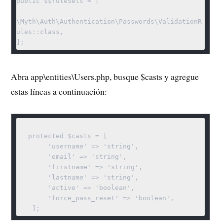
public $$ruleSets = [

\Myth\Auth\Authentication\Passwords\ValidationR
ules::class,

];
Abra app\entities\Users.php, busque $casts y agregue
estas líneas a continuación:
   protected $casts = [

        'username' => 'string',

        'email' => 'string',

        'firstname' => 'string',

        'lastname' => 'string',

        'active' => 'boolean',

        'force_pass_reset' => 'boolean',

    ];