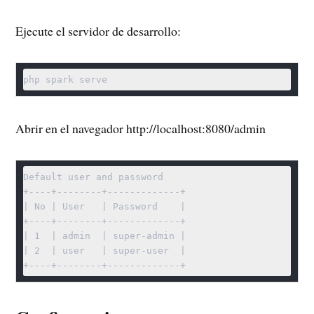
Ejecute el servidor de desarrollo:
php spark serve
Abrir en el navegador http://localhost:8080/admin
Default user and password

+----+--------+-------------+

| No | User   | Password    |

+----+--------+-------------+

| 1  | admin  | super-admin |

| 2  | user   | super-user  |

+----+--------+-------------+