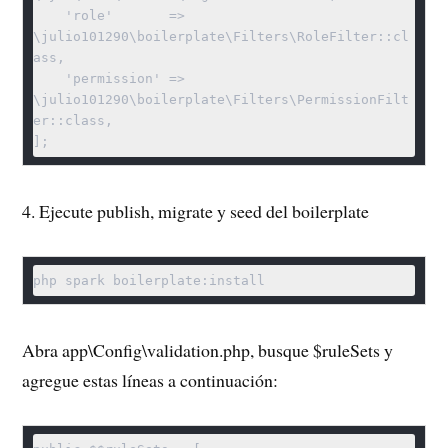
    'role'       => 
\julio101290\boilerplate\Filters\RoleFilter::cl
ass,

    'permission' => 
\julio101290\boilerplate\Filters\PermissionFilt
er::class,

];
4. Ejecute publish, migrate y seed del boilerplate
php spark boilerplate:install
Abra app\Config\validation.php, busque $ruleSets y
agregue estas líneas a continuación: