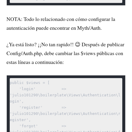
NOTA: Todo lo relacionado con cómo configurar la
autenticación puede encontrar en Myth/Auth.
¿Ya está listo? ¡¡No tan rapido!! 😉 Después de publicar
Config/Auth.php, debe cambiar las $views públicas con
estas líneas a continuación:
public $views = [

    'login'           => 
'julio101290\boilerplate\Views\Authentication\l
ogin',

    'register'        => 
'julio101290\boilerplate\Views\Authentication\r
egister',

    'forgot'          => 