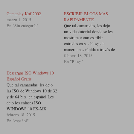
Gameplay Kof 2002
ESCRIBIR BLOGS MAS
marzo 1, 2015
RAPIDAMENTE
En "Sin categoría"
Que tal camaradas, les dejo
un videotutorial donde se les
mostrara como escribir
entradas en sus blogs de
manera mas rápida a través de
Live Writer. Les dejo el
febrero 18, 2015
enlace de descarga Live
En "Blogs"
Essencials 2012 Mediafire
Descargar ISO Windows 10
Offlinehttp://goo.gl/E3S4Vt
Español Gratis
…
Que tal camaradas, les dejo
las ISO de Windows 10 de 32
y de 64 bits, en español Les
dejo los enlaces ISO
WINDOWS 10 ES-MX
x64http://goo.gl/s6nFZ4 ISO
febrero 18, 2015
WINDOWS 10 ES-MX
En "español"
x32http://goo.gl/mofOZo
Sitio Oficial