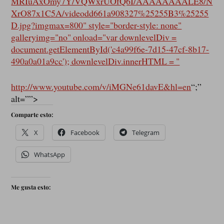
MRIuAxOmy7Y/VQWxrUOfQ6I/AAAAAAAALE8/N
XrO87x1C5A/videodd661a908327%25255B3%25255
D.jpg?imgmax=800" style="border-style: none"
galleryimg="no" onload="var downlevelDiv =
document.getElementById('c4a99f6e-7d15-47cf-8b17-
490a0a01a9cc'); downlevelDiv.innerHTML = "
http://www.youtube.com/v/iMGNe61davE&hl=en
“;”
alt=””>
Comparte esto:
X
Facebook
Telegram
WhatsApp
Me gusta esto: