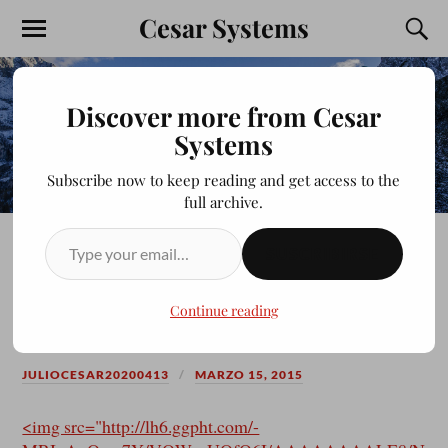
Cesar Systems
Discover more from Cesar
Systems
Subscribe now to keep reading and get access to the
full archive.
SUSCRIBIRSE
Pokemon Online Mewtwo
Hunt
Continue reading
JULIOCESAR20200413
MARZO 15, 2015
<img src="http://lh6.ggpht.com/-