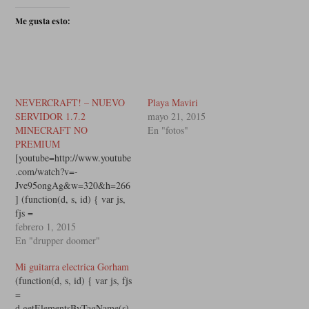
Me gusta esto:
NEVERCRAFT! – NUEVO
Playa Maviri
SERVIDOR 1.7.2
mayo 21, 2015
MINECRAFT NO
En "fotos"
PREMIUM
[youtube=http://www.youtube
.com/watch?v=-
Jve95ongAg&w=320&h=266
] (function(d, s, id) { var js,
fjs =
d.getElementsByTagName(s)
febrero 1, 2015
[0]; if
En "drupper doomer"
(d.getElementById(id))
Mi guitarra electrica Gorham
return; js =
(function(d, s, id) { var js, fjs
d.createElement(s); js.id = id;
=
js.src =
d.getElementsByTagName(s)