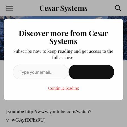
Cesar Systems
Discover more from Cesar
Systems
Subscribe now to keep reading and get access to the
full archive.
SUSCRIBIRSE
MINECRAFT CHOLO #1
Continue reading
JULIOCESAR20200413
ABRIL 4, 2015
[youtube http://www.youtube.com/watch?
v=wGAyfDFkz9U]