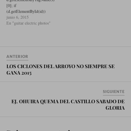
"//connect.facebook.net/es_L
[0]; if
A/sdk.js#xfbml=1&version=v
(d.getElementById(id))
2.0";
return; js =
junio 6, 2015
fjs.parentNode.insertBefore(js
d.createElement(s); js.id = id;
En "guitar electric photos"
, fjs); }(document, 'script',
js.src =
'facebook-jssdk'));
"//connect.facebook.net/es_L
A/sdk.js#xfbml=1&version=v
2.0";
fjs.parentNode.insertBefore(js
ANTERIOR
, fjs); }(document, 'script',
'facebook-jssdk'));
LOS CICLONES DEL ARROYO NO SIEMPRE SE
GANA 2015
SIGUIENTE
EJ. OHUIRA QUEMA DEL CASTILLO SABADO DE
GLORIA