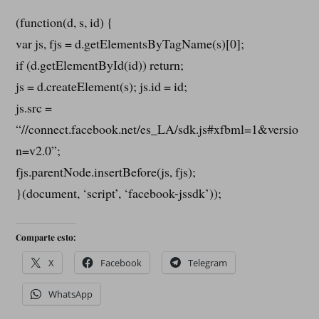
(function(d, s, id) {
var js, fjs = d.getElementsByTagName(s)[0];
if (d.getElementById(id)) return;
js = d.createElement(s); js.id = id;
js.src =
“//connect.facebook.net/es_LA/sdk.js#xfbml=1&versio
n=v2.0”;
fjs.parentNode.insertBefore(js, fjs);
}(document, ‘script’, ‘facebook-jssdk’));
Comparte esto:
X
Facebook
Telegram
WhatsApp