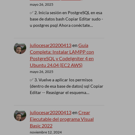
mayo 26, 2025
✅ 2. Inicia sesión en PostgreSQL en esa
base de datos bash Copiar Editar sudo -
u postgres psql Ahora conéctate…
juliocesar20200413
en
Guía
Completa: Instalar LAMPP con
PostgreSQL y CodeIgniter 4 en
Ubuntu 24.04 (EC2 AWS)
mayo 26, 2025
✅ 3. Vuelve a aplicar los permisos
(dentro de esa base de datos) sql Copiar
Editar -- Reasignar el esquema…
juliocesar20200413
en
Crear
Ejecutable del programa Visual
Basic 2022
noviembre 12, 2024