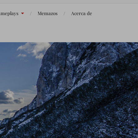
meplays
Memazos
Acerca de