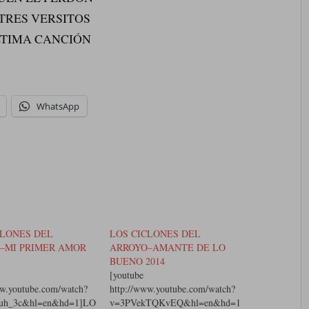
 TRES VERSITOS
LTIMA CANCIÓN
WhatsApp
CLONES DEL
LOS CICLONES DEL
–MI PRIMER AMOR
ARROYO–AMANTE DE LO
BUENO 2014
[youtube
ww.youtube.com/watch?
http://www.youtube.com/watch?
Fuh_3c&hl=en&hd=1]LO
v=3PVekTQKvEQ&hl=en&hd=1