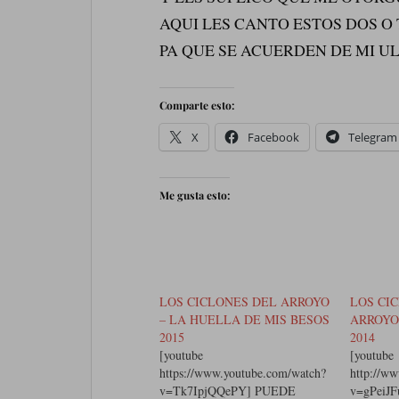
AQUI LES CANTO ESTOS DOS O
PA QUE SE ACUERDEN DE MI U
Comparte esto:
X
Facebook
Telegram
Me gusta esto:
LOS CICLONES DEL ARROYO
LOS CI
– LA HUELLA DE MIS BESOS
ARROYO
2015
2014
[youtube
[youtube
https://www.youtube.com/watch?
http://w
v=Tk7IpjQQePY] PUEDE
v=gPeiJ