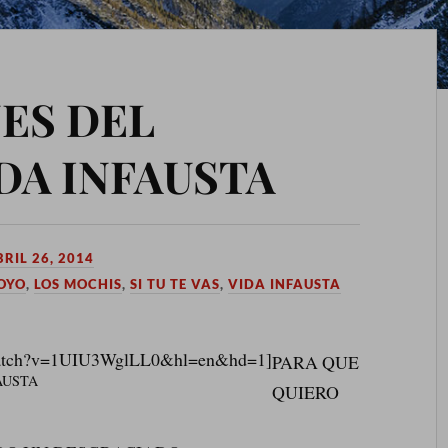
ES DEL
DA INFAUSTA
RIL 26, 2014
ROYO
,
LOS MOCHIS
,
SI TU TE VAS
,
VIDA INFAUSTA
/watch?v=1UIU3WglLL0&hl=en&hd=1]
PARA QUE
AUSTA
QUIERO