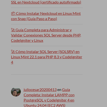
SSL en Nextcloud (certificado autofirmado)
📦 Cómo Instalar Nextcloud en Linux Mint
con Snap (Guía Paso a Paso)
🚀 Guía Completa para Administrar y
Validar Conexiones SQL Server desde PHP,
CodeIgniter y Linux
🚀 Cómo Instalar SQL Server (SQLSRV) en
Linux Mint 22.1 para PHP 8.3 y CodeIgniter
4
juliocesar20200413
en
Guía
Completa: Instalar LAMPP con
PostgreSQL y CodeIgniter 4 en
Ubuntu 24.04 (EC2 AWS)