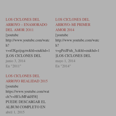
LOS CICLONES DEL
LOS CICLONES DEL
ARROYO – ENAMORADO
ARROYO–MI PRIMER
DEL AMOR 2O11
AMOR 2014
[youtube
[youtube
http://www.youtube.com/watc
http://www.youtube.com/watc
h?
h?
v=sOXgeijsgzw&hl=en&hd=1
v=gPeiJFuh_3c&hl=en&hd=1
]LOS CICLONES DEL
]LOS CICLONES DEL
ARROYO - ENAMORADO
junio 3, 2014
ARROYO–MI PRIMER
mayo 1, 2014
DEL AMOR 2O11 YA
En "2011"
AMOR 2014 SABES VIDA
En "2014"
TANTAS VECES ME HE
MIA POR QUE LLOROPOR
LOS CICLONES DEL
EQUIVOCADO
QUE TE QUIERO, POR
ARROYO REALIDAD 2015
CREYENDO ESTAR MUY
QUE TE ADOROSABES
[youtube
ENAMORADOPERO
QUE NUNCA TE HE
https://www.youtube.com/wat
AHORA SE QUE ESTOY
OLVIDADOPOR QUE TU
ch?v=Hf1cMFakH58]
ENAMORADO DEL
FUISTE MI PRIMER AMOR
PUEDE DESCARGAR EL
AMOR.CON CADA CHICA
PASO LAS HORAS PASO
ÁLBUM COMPLETO EN
QUE YO INVITABA EL
LOS DIAS PASO LOS
LA SIGUIENTE PAGINA:
abril 1, 2015
CORAZON SE ME
AÑOSSUFRIENDO A