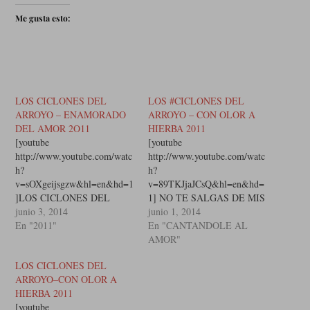
Me gusta esto:
LOS CICLONES DEL
LOS #CICLONES DEL
ARROYO – ENAMORADO
ARROYO – CON OLOR A
DEL AMOR 2O11
HIERBA 2011
[youtube
[youtube
http://www.youtube.com/watc
http://www.youtube.com/watc
h?
h?
v=sOXgeijsgzw&hl=en&hd=1
v=89TKJjaJCsQ&hl=en&hd=
]LOS CICLONES DEL
1] NO TE SALGAS DE MIS
ARROYO - ENAMORADO
junio 3, 2014
BRAZOSSIGUE ECHADA
junio 1, 2014
DEL AMOR 2O11 YA
En "2011"
ASI EN LA
En "CANTANDOLE AL
TANTAS VECES ME HE
HIERBAQUIERO
AMOR"
EQUIVOCADO
ANDARTE PASO A
LOS CICLONES DEL
CREYENDO ESTAR MUY
PASORECORRERTE COMO
ARROYO–CON OLOR A
ENAMORADOPERO
HIEDRA NO TE SALGAS
HIERBA 2011
AHORA SE QUE ESTOY
DE MIS BRAZOSQUE HOY
[youtube
ENAMORADO DEL
MIS BRAZOS SON