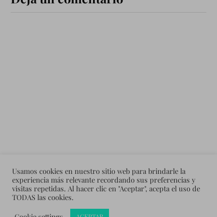
Usamos cookies en nuestro sitio web para brindarle la
experiencia más relevante recordando sus preferencias y
visitas repetidas. Al hacer clic en "Aceptar", acepta el uso de
TODAS las cookies.
&
Cookie settings
CREADO CON
WORDPRESS
TEMA DE
ANDERS NORÉN
ACEPTAR