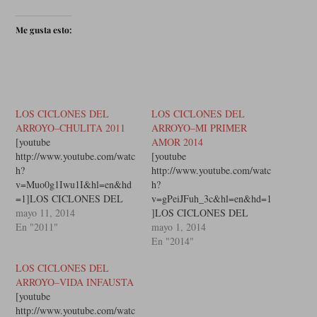
Me gusta esto:
LOS CICLONES DEL
LOS CICLONES DEL
ARROYO–CHULITA 2011
ARROYO–MI PRIMER
[youtube
AMOR 2014
http://www.youtube.com/watc
[youtube
h?
http://www.youtube.com/watc
v=Muo0g1Iwu1I&hl=en&hd
h?
=1]LOS CICLONES DEL
v=gPeiJFuh_3c&hl=en&hd=1
ARROYO–CHULITA 2011
mayo 11, 2014
]LOS CICLONES DEL
YA VINE SIN QUE ME
En "2011"
ARROYO–MI PRIMER
mayo 1, 2014
TRAIGAN ADARTE MI
AMOR 2014 SABES VIDA
En "2014"
AMOR ENTERO NO PUDE
MIA POR QUE LLOROPOR
LOS CICLONES DEL
GANAR DINERO PERO EL
QUE TE QUIERO, POR
ARROYO–VIDA INFAUSTA
DINERONO VALE NADA
QUE TE ADOROSABES
[youtube
CUANDO HAY AMOR ESA
QUE NUNCA TE HE
http://www.youtube.com/watc
NOCHE TE LO DIJE QUE
OLVIDADOPOR QUE TU