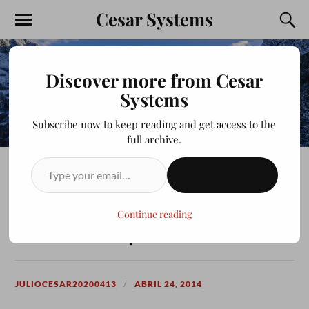
Cesar Systems
Discover more from Cesar
Systems
Subscribe now to keep reading and get access to the
full archive.
SUSCRIBIRSE
LOS CICLONES DEL
ARROYO–AMANTE DE LO
Continue reading
BUENO 2014
JULIOCESAR20200413
ABRIL 24, 2014