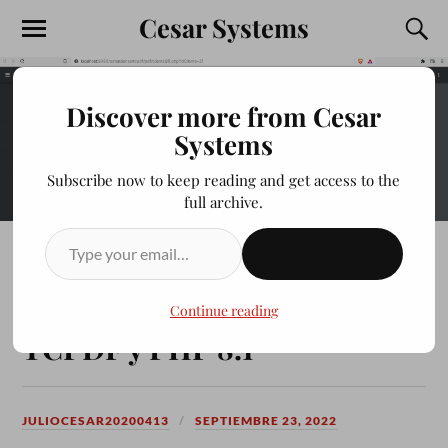
Cesar Systems
Discover more from Cesar
Systems
Subscribe now to keep reading and get access to the
full archive.
SUSCRIBIRSE
JCPOS2022 Impresión QR
Identificación de Cliente en
Continue reading
TCPDF y PHP 8.1
JULIOCESAR20200413
SEPTIEMBRE 23, 2022