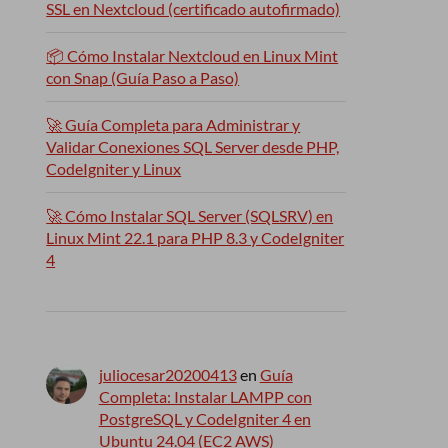
SSL en Nextcloud (certificado autofirmado)
📦 Cómo Instalar Nextcloud en Linux Mint
con Snap (Guía Paso a Paso)
🚀 Guía Completa para Administrar y
Validar Conexiones SQL Server desde PHP,
CodeIgniter y Linux
🚀 Cómo Instalar SQL Server (SQLSRV) en
Linux Mint 22.1 para PHP 8.3 y CodeIgniter
4
juliocesar20200413
en
Guía
Completa: Instalar LAMPP con
PostgreSQL y CodeIgniter 4 en
Ubuntu 24.04 (EC2 AWS)