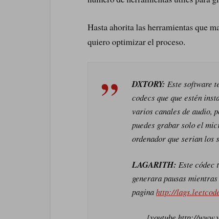
Hasta ahorita las herramientas que m
quiero optimizar el proceso.
DXTORY:
Este software t
codecs que que estén inst
varios canales de audio, p
puedes grabar solo el micr
ordenador que serian los s
LAGARITH:
Este códec t
generara pausas mientras 
pagina
http://lags.leetcod
[youtube http://www.