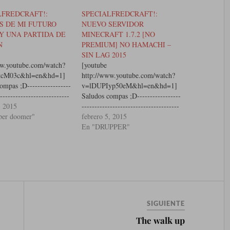
LFREDCRAFT!:
SPECIALFREDCRAFT!:
S DE MI FUTURO
NUEVO SERVIDOR
Y UNA PARTIDA DE
MINECRAFT 1.7.2 [NO
N
PREMIUM] NO HAMACHI –
SIN LAG 2015
ww.youtube.com/watch?
[youtube
tcM03c&hl=en&hd=1]
http://www.youtube.com/watch?
ompas ;D-----------------
v=lDUPIyp50eM&hl=en&hd=1]
------------­---------------
Saludos compas ;D-----------------
IP DEL SERVER:
, 2015
-----------------------­---------------
edCraft.g-s.nu-----------
per doomer"
--------IP DEL SERVER:
febrero 5, 2015
------------------­---------
SpecialFredCraft.g-s.nu-----------
En "DRUPPER"
------SERVIDOR NO
-----------------------------­---------
M NO HAMACHI
--------------Espero que les guste
FT 1.7.2Espero que
tanto como a mi ;D----------------
 tanto como a mi ;D------
------------------------­­--------------
-----------------------­­----
--------------------ALGUNAS
--------------------
PREGUNTAS;¿Con que
S PREGUNTAS;¿Con
programas grabas?Me cambie a
SIGUIENTE
ramas grabas?Me cambie
DXTORY¿Jugaras mas juegos?Si
¿Jugaras mas juegos?
ya que hasta el momento me estoy
The walk up
e hasta el momento me
preparando¿Vas a hacer videos