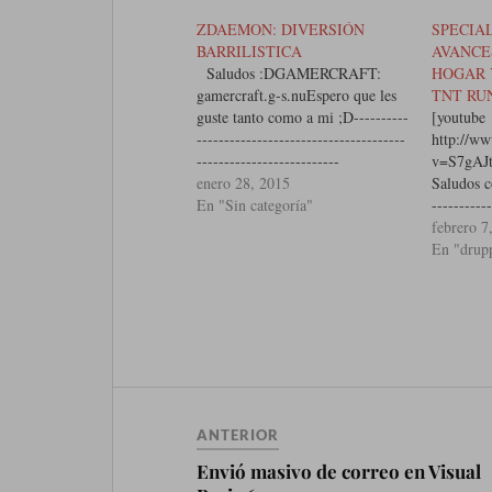
ZDAEMON: DIVERSIÓN
SPECIA
BARRILISTICA
AVANCE
Saludos :DGAMERCRAFT:
HOGAR 
gamercraft.g-s.nuEspero que les
TNT RU
guste tanto como a mi ;D----------
[youtube
------------------------------­­--------
http://w
--------------------------
v=S7gAJ
ALGUNAS PREGUNTAS;¿Con
enero 28, 2015
Saludos c
que programas grabas?Me cambie
En "Sin categoría"
-----------
a DXTORY¿Jugaras mas juegos?
--------
febrero 7
Si ya que hasta el momento me
SpecialFr
En "drup
estoy preparando¿Vas a hacer
-----------
videos sobre Minecraft?Si ya que
--------
tenga todo muy bien gestionado
PREMIU
:D------------------------------------
MINECRA
----­­---------------------------------
les guste
¿DONDE TE PUEDO SEGUIR?
-----------
FACEBOOK:https://www.faceboo
----------
k.com/elvisjassyel...TWITTER:
ALGUNA
ANTERIOR
NO DISPONIBLE
que prog
TEMPORALMENTESKYPE:
a DXTORY
Envió masivo de correo en Visual
Jassyel Leyva…
Si ya qu