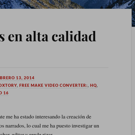
 en alta calidad
EBRERO 13, 2014
DXTORY
,
FREE MAKE VIDEO CONVERTER:
,
HQ
,
O 16
e me ha estado interesando la creación de
os narrados, lo cual me ha puesto investigar un
bar, editar y rende rizar.