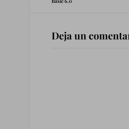
Basic 6.0
estoy pre
videos so
tenga to
Deja un comenta