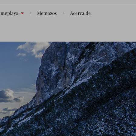
meplays
Memazos
Acerca de