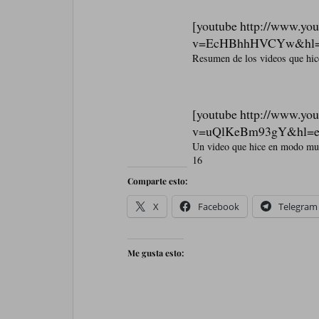
[youtube http://www.yo
v=EcHBhhHVCYw&hl=
Resumen de los videos que hic
[youtube http://www.yo
v=uQlKeBm93gY&hl=e
Un video que hice en modo mult
16
Comparte esto:
X
Facebook
Telegram
Me gusta esto: