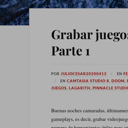
Grabar juegos
Parte 1
POR
JULIOCESAR20200413
EN
F
EN
CAMTASIA STUDIO 8
,
DOOM
,
JUEGOS
,
LAGARITH
,
PINNACLE STUDI
Buenas noches camaradas, últimament
gameplays, es decir, grabar videojueg
numero de herramientas útiles para gra