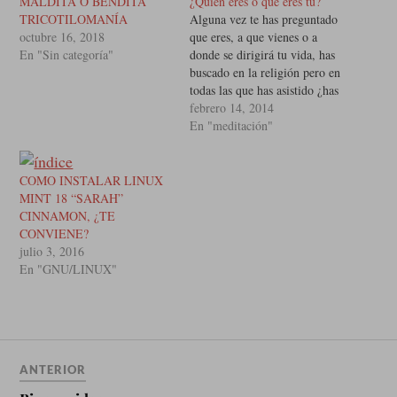
MALDITA O BENDITA
¿Quien eres o que eres tu?
TRICOTILOMANÍA
Alguna vez te has preguntado
octubre 16, 2018
que eres, a que vienes o a
En "Sin categoría"
donde se dirigirá tu vida, has
buscado en la religión pero en
todas las que has asistido ¿has
entrado inconsistencias?, ¿ lo
febrero 14, 2014
que haces al diario para
En "meditación"
sobrevivir es aburrido? o
estresante tal vez aun seas
joven y…
COMO INSTALAR LINUX
MINT 18 “SARAH”
CINNAMON, ¿TE
CONVIENE?
julio 3, 2016
En "GNU/LINUX"
ANTERIOR