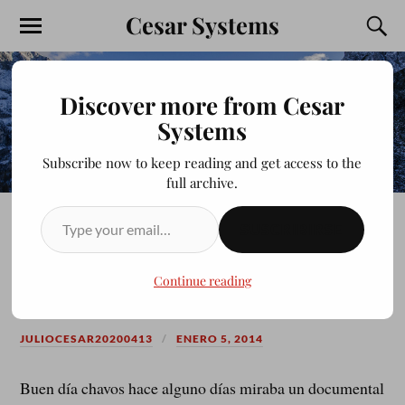
Cesar Systems
Discover more from Cesar
Systems
Subscribe now to keep reading and get access to the
full archive.
SUSCRIBIRSE
Existencia de dios creador el
arquitecto del universo
Continue reading
JULIOCESAR20200413
ENERO 5, 2014
Buen día chavos hace alguno días miraba un documental