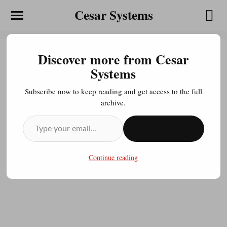
Cesar Systems
Discover more from Cesar
DRIVERS LENOVO G480
Systems
PARA WINDOWS 7 64 BITS
Subscribe now to keep reading and get access to the full
archive.
JULIOCESAR20200413
MARZO 29, 2015
SUSCRIBIRSE
[youtube http://www.youtube.com/watch?
Continue reading
v=oRhc11oM-Ks&hl=en&hd=1]