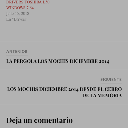
DRIVERS TOSHIBA L50
Les dejo el que me funciono a
WINDOWS 7 64
mi y lo instalo correctamente,
julio 15, 2018
es…
En "Drivers"
ANTERIOR
LA PERGOLA LOS MOCHIS DICIEMBRE 2014
SIGUIENTE
LOS MOCHIS DICIEMBRE 2014 DESDE EL CERRO
DE LA MEMORIA
Deja un comentario