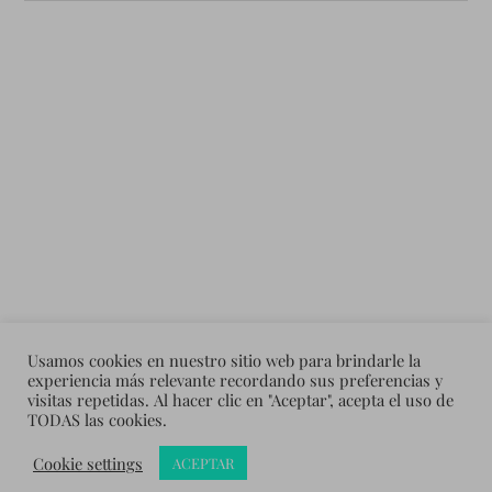
Usamos cookies en nuestro sitio web para brindarle la
experiencia más relevante recordando sus preferencias y
visitas repetidas. Al hacer clic en "Aceptar", acepta el uso de
TODAS las cookies.
&
Cookie settings
CREADO CON
WORDPRESS
TEMA DE
ANDERS NORÉN
ACEPTAR