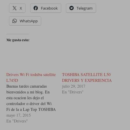
X
Facebook
Telegram
WhatsApp
Me gusta esto:
Drivers Wi Fi toshiba satellite
TOSHIBA SATELLITE L50
L745D
DRIVERS Y EXPERIENCIA
Buenas tardes camaradas
julio 29, 2017
bienvenidos a mi blog. En
En "Drivers"
esta ocacion les dejo el
controlador o driver del Wi
Fi de la a Lap Top TOSHIBA
SATELLITE L754D, ya que
mayo 17, 2015
el anterior instalador que hice
En "Drivers"
no lo instala correctamente.