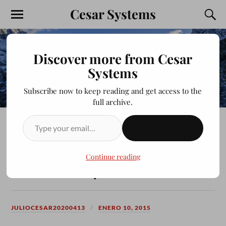
Cesar Systems
Discover more from Cesar
Systems
Subscribe now to keep reading and get access to the
full archive.
SUSCRIBIRSE
DRIVERS Driver toshiba
Satellite L745d PARA
Continue reading
WINDOWS 7
JULIOCESAR20200413
ENERO 10, 2015