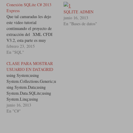
Conexión SQLite C# 2013
Express
SQLITE ADMIN
Que tal camaradas les dejo
junio 16, 2013
este video tutorial
En "Bases de datos"
continuando el proyecto de
extracción del XML CFDI
V3.2, esta parte es muy
necesaria, ya que
febrero 23, 2015
guardaremos los datos del
En "SQL"
CFDI en la base de datos,
CLASE PARA MOSTRAR
pero primero tenemos…
USUARIO EN DATAGRID
using System;using
System.Collections.Generic;u
sing System.Data;using
System.Data.SQLite;using
System.Linq;using
System.Text;using
junio 16, 2013
System.Threading.Tasks;usin
En "C#"
g
System.Windows.Forms; na
mespace Prueba.Clases{ class