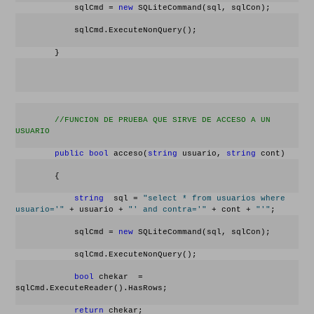
            sqlCmd = 
new
 SQLiteCommand(sql, sqlCon);
            sqlCmd.ExecuteNonQuery();
        }
//FUNCION DE PRUEBA QUE SIRVE DE ACCESO A UN 
USUARIO
public
bool
 acceso(
string
 usuario, 
string
 cont)
        {
string
  sql = 
"select * from usuarios where 
usuario='"
 + usuario + 
"' and contra='"
 + cont + 
"'"
;
            sqlCmd = 
new
 SQLiteCommand(sql, sqlCon);
            sqlCmd.ExecuteNonQuery();
bool
 chekar  = 
sqlCmd.ExecuteReader().HasRows;
return
 chekar;