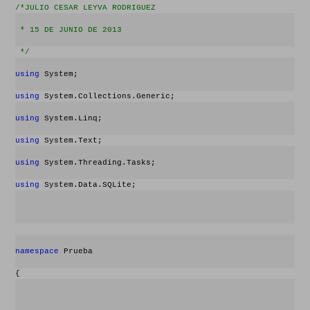
/*JULIO CESAR LEYVA RODRIGUEZ 
 * 15 DE JUNIO DE 2013
 */
using
 System;
using
 System.Collections.Generic;
using
 System.Linq;
using
 System.Text;
using
 System.Threading.Tasks;
using
 System.Data.SQLite;
namespace
 Prueba
{