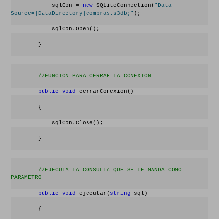
            sqlCon = 
new
 SQLiteConnection(
"Data 
Source=|DataDirectory|compras.s3db;"
);
            sqlCon.Open();
        }
//FUNCION PARA CERRAR LA CONEXION
public
void
 cerrarConexion()
        {
            sqlCon.Close();
        }
//EJECUTA LA CONSULTA QUE SE LE MANDA COMO 
PARAMETRO
public
void
 ejecutar(
string
 sql)
        {