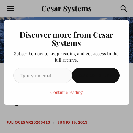
Cesar Systems
Discover more from Cesar
Systems
Subscribe now to keep reading and get access to the
full archive.
SUSCRIBIRSE
CONEXION CON VISUAL
STUDIO 2012 C# CON
Continue reading
SQLITE
JULIOCESAR20200413
JUNIO 16, 2013