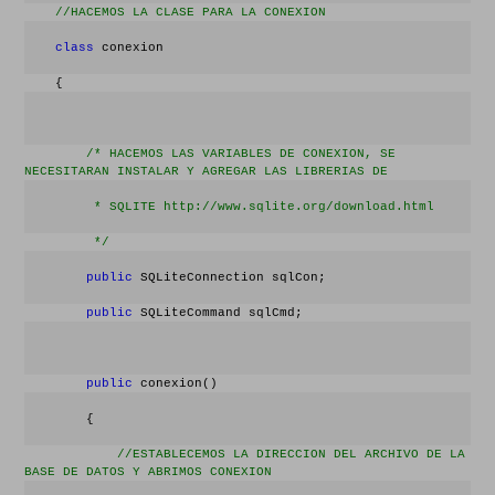
//HACEMOS LA CLASE PARA LA CONEXION
class
 conexion
    {
/* HACEMOS LAS VARIABLES DE CONEXION, SE 
NECESITARAN INSTALAR Y AGREGAR LAS LIBRERIAS DE
         * SQLITE http://www.sqlite.org/download.html
         */
public
 SQLiteConnection sqlCon;
public
 SQLiteCommand sqlCmd;
public
 conexion()
        {
//ESTABLECEMOS LA DIRECCION DEL ARCHIVO DE LA 
BASE DE DATOS Y ABRIMOS CONEXION