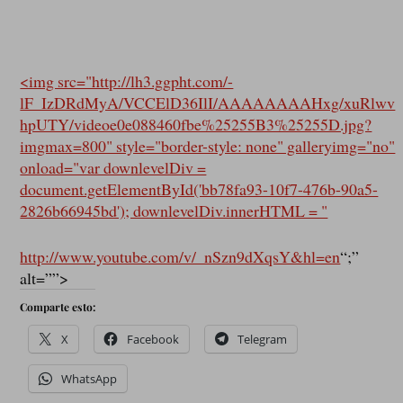
<img src="http://lh3.ggpht.com/-
lF_IzDRdMyA/VCCElD36IlI/AAAAAAAAHxg/xuRlwv
hpUTY/videoe0e088460fbe%25255B3%25255D.jpg?
imgmax=800" style="border-style: none" galleryimg="no"
onload="var downlevelDiv =
document.getElementById('bb78fa93-10f7-476b-90a5-
2826b66945bd'); downlevelDiv.innerHTML = "
http://www.youtube.com/v/_nSzn9dXqsY&hl=en
“;”
alt=””>
Comparte esto:
X
Facebook
Telegram
WhatsApp