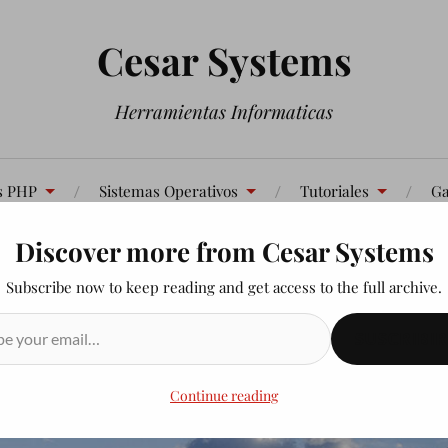
Cesar Systems
Herramientas Informaticas
s PHP
Sistemas Operativos
Tutoriales
Ga
Discover more from Cesar Systems
Contáctenos
Subscribe now to keep reading and get access to the full archive.
SUSCRIBIR
Continue reading