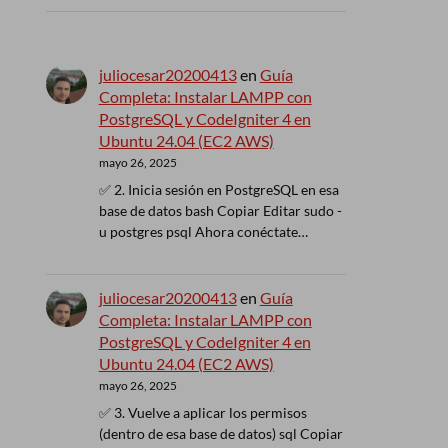
juliocesar20200413
en
Guía
Completa: Instalar LAMPP con
PostgreSQL y CodeIgniter 4 en
Ubuntu 24.04 (EC2 AWS)
mayo 26, 2025
✅ 2. Inicia sesión en PostgreSQL en esa
base de datos bash Copiar Editar sudo -
u postgres psql Ahora conéctate…
juliocesar20200413
en
Guía
Completa: Instalar LAMPP con
PostgreSQL y CodeIgniter 4 en
Ubuntu 24.04 (EC2 AWS)
mayo 26, 2025
✅ 3. Vuelve a aplicar los permisos
(dentro de esa base de datos) sql Copiar