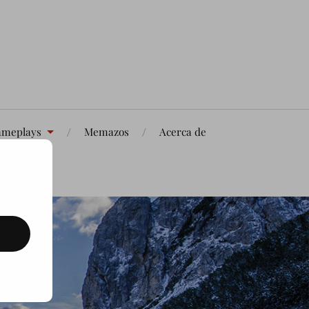
meplays
Memazos
Acerca de
SE