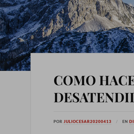
COMO HACE
DESATENDI
POR
JULIOCESAR20200413
EN
D