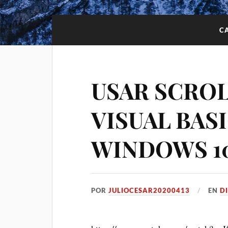
C
USAR SCRO
VISUAL BASI
WINDOWS 1
POR
JULIOCESAR20200413
EN
D