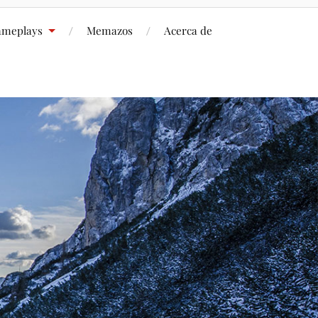
meplays
Memazos
Acerca de