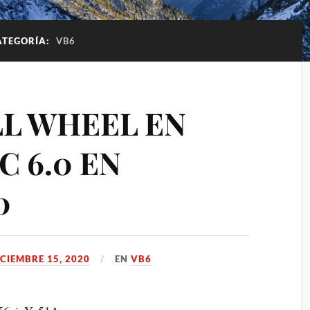
ATEGORÍA:
VB6
LL WHEEL EN
C 6.0 EN
0
ICIEMBRE 15, 2020
EN
VB6