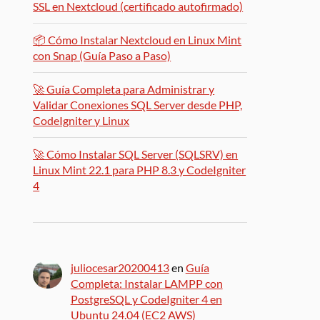
SSL en Nextcloud (certificado autofirmado)
📦 Cómo Instalar Nextcloud en Linux Mint
con Snap (Guía Paso a Paso)
🚀 Guía Completa para Administrar y
Validar Conexiones SQL Server desde PHP,
CodeIgniter y Linux
🚀 Cómo Instalar SQL Server (SQLSRV) en
Linux Mint 22.1 para PHP 8.3 y CodeIgniter
4
juliocesar20200413
en
Guía
Completa: Instalar LAMPP con
PostgreSQL y CodeIgniter 4 en
Ubuntu 24.04 (EC2 AWS)