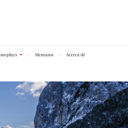
meplays
Memazos
Acerca de