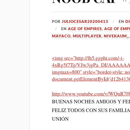
POR
JULIOCESAR20200413
EN
D
EN
AGE OF EMPIRES
,
AGE OF EMP
MAYACO
,
MULTIPLAYER
,
NIVEKAUM_
<img src="http://lh5.ggpht.com/-i-
4xRg5f7Tg/VJw3jgPa_DI/AAAAAA
imgmax=800" style="border-style: n
document.getElementById('d12b4136
http://www.youtube.com/v/WQnR7
BUENAS NOCHES AMIGOS Y FEL
FELIZ TODOS CON SUS FAMILI
UNIÓN