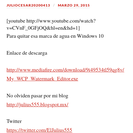
JULIOCESAR20200413
MARZO 29, 2015
[youtube http://www.youtube.com/watch?
v=CVnF_0GFjOQ&hl=en&hd=1]
Para quitar esa marca de agua en Windows 10
Enlace de descarga
http://www.mediafire.com/download/9i49534tl59qg8v/
My_WCP_Watermark_Editor.exe
No olviden pasar por mi blog
http://julius555.blogspot.mx/
Twitter
https://twitter.com/ElJulius555