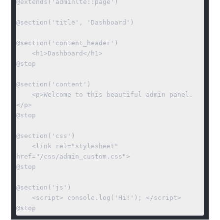
@extends('adminlte::page')

@section('title', 'Dashboard')

@section('content_header')

    <h1>Dashboard</h1>

@stop

@section('content')

    <p>Welcome to this beautiful admin panel.
</p>

@stop

@section('css')

    <link rel="stylesheet" 
href="/css/admin_custom.css">

@stop

@section('js')

    <script> console.log('Hi!'); </script>

@stop