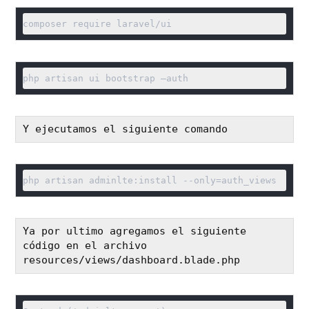
composer require laravel/ui
php artisan ui bootstrap –auth
Y ejecutamos el siguiente comando
php artisan adminlte:install --only=auth_views
Ya por ultimo agregamos el siguiente 
código en el archivo 
resources/views/dashboard.blade.php