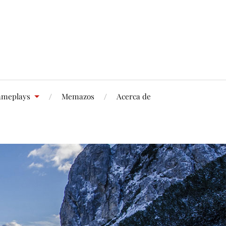
meplays
Memazos
Acerca de