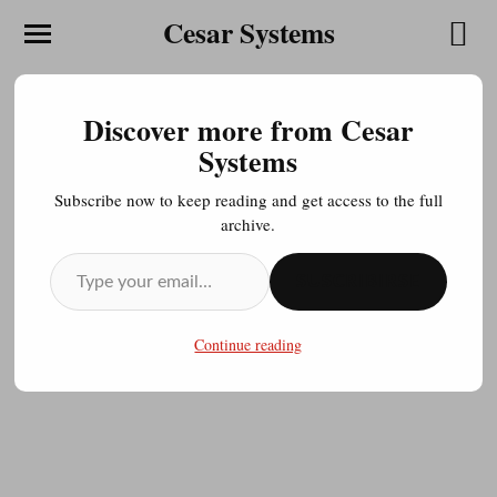
Cesar Systems
AGREGAR BOTONES PARA
Discover more from Cesar
Systems
COMPARTIR DE REDES
SOCIALES EN BLOGGER
Subscribe now to keep reading and get access to the full
archive.
SUSCRIBIRSE
JULIOCESAR20200413
SEPTIEMBRE 15, 2020
Continue reading