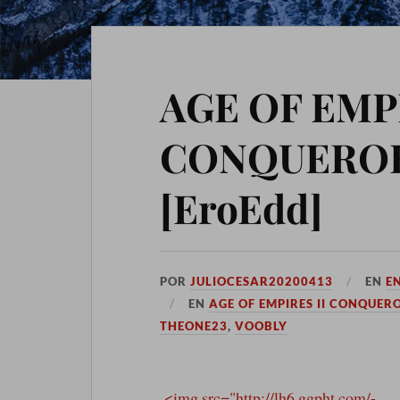
AGE OF EMPI
CONQUEROR
[EroEdd]
POR
JULIOCESAR20200413
EN
E
EN
AGE OF EMPIRES II CONQUER
THEONE23
,
VOOBLY
<img src="http://lh6.ggpht.com/-