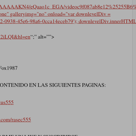
AAAAAKN4/eQaao1c_EGA/videoc9f087ab8e12%25255B6%
one" galleryimg="no" onload="var downlevelDiv =
2-0938-45e6-98a6-0cca14eceb79'); downlevelDiv.innerHTML
Y2iLQI&hl=en
“;” alt=””>
rFox1987
ONTENIDO EN LAS SIGUIENTES PAGINAS:
lius555
.com/rasec555