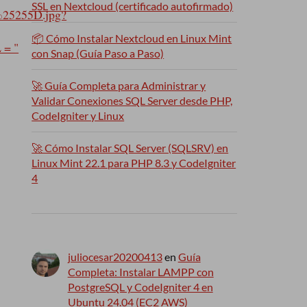
SSL en Nextcloud (certificado autofirmado)
25255D.jpg?
📦 Cómo Instalar Nextcloud en Linux Mint
 = "
con Snap (Guía Paso a Paso)
🚀 Guía Completa para Administrar y
Validar Conexiones SQL Server desde PHP,
CodeIgniter y Linux
🚀 Cómo Instalar SQL Server (SQLSRV) en
Linux Mint 22.1 para PHP 8.3 y CodeIgniter
4
juliocesar20200413
en
Guía
Completa: Instalar LAMPP con
PostgreSQL y CodeIgniter 4 en
Ubuntu 24.04 (EC2 AWS)