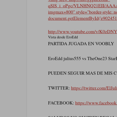
qSlS_i_oPgc/VLNHNQ21EII/AAA
imgmax=800" style="border-style: n
document.getElementById('e902451
http://www.youtube.com/v/K0zDN
Vista desde EroEdd
PARTIDA JUGADA EN VOOBLY
EroEdd julius555 vs TheOne23 Sta
PUEDEN SEGUIR MAS DE MIS C
TWITTER:
https://twitter.com/ElJu
FACEBOOK:
https://www.facebook