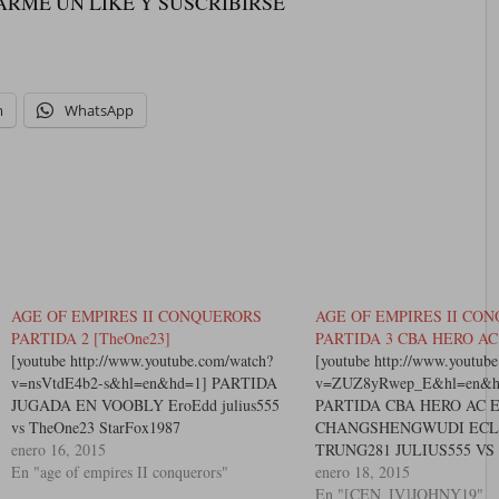
RME UN LIKE Y SUSCRIBIRSE
m
WhatsApp
AGE OF EMPIRES II CONQUERORS
AGE OF EMPIRES II CO
PARTIDA 2 [TheOne23]
PARTIDA 3 CBA HERO AC
[youtube http://www.youtube.com/watch?
[youtube http://www.youtub
v=nsVtdE4b2-s&hl=en&hd=1] PARTIDA
v=ZUZ8yRwep_E&hl=en&h
JUGADA EN VOOBLY EroEdd julius555
PARTIDA CBA HERO AC
vs TheOne23 StarFox1987
CHANGSHENGWUDI ECL
enero 16, 2015
TRUNG281 JULIUS555 VS
En "age of empires II conquerors"
SZABY910206 AZTEC7007
enero 18, 2015
[CEN_IV]JOHNY19
En "[CEN_IV]JOHNY19"