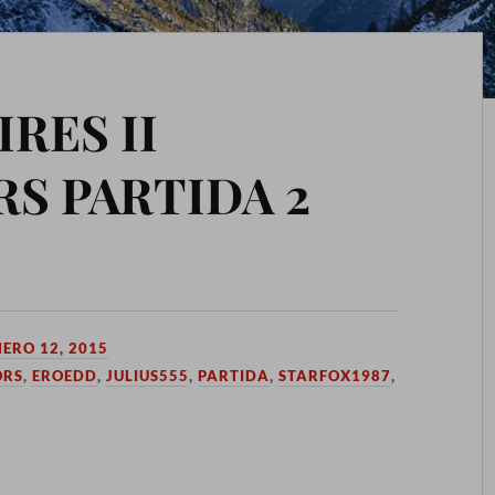
RES II
S PARTIDA 2
NERO 12, 2015
ORS
,
EROEDD
,
JULIUS555
,
PARTIDA
,
STARFOX1987
,