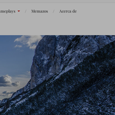
meplays
Memazos
Acerca de