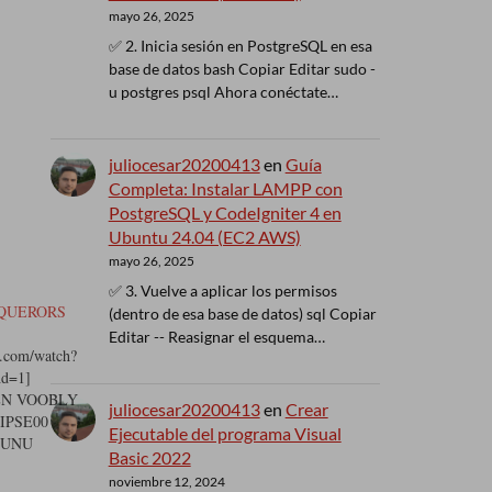
mayo 26, 2025
✅ 2. Inicia sesión en PostgreSQL en esa
base de datos bash Copiar Editar sudo -
u postgres psql Ahora conéctate…
juliocesar20200413
en
Guía
Completa: Instalar LAMPP con
PostgreSQL y CodeIgniter 4 en
Ubuntu 24.04 (EC2 AWS)
mayo 26, 2025
✅ 3. Vuelve a aplicar los permisos
NQUERORS
(dentro de esa base de datos) sql Copiar
Editar -- Reasignar el esquema…
e.com/watch?
d=1]
 EN VOOBLY
juliocesar20200413
en
Crear
IPSE00
Ejecutable del programa Visual
 UNU
Basic 2022
88
noviembre 12, 2024