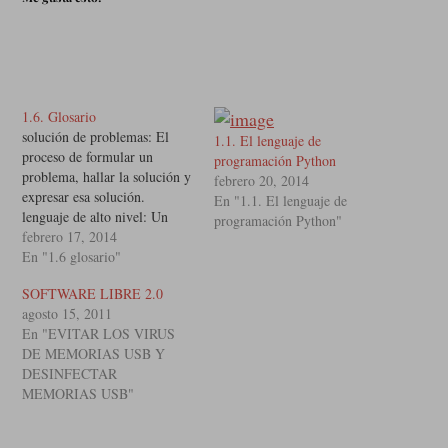
1.6. Glosario
solución de problemas: El
1.1. El lenguaje de
proceso de formular un
programación Python
problema, hallar la solución y
febrero 20, 2014
expresar esa solución.
En "1.1. El lenguaje de
lenguaje de alto nivel: Un
programación Python"
lenguaje como Python
febrero 17, 2014
diseñado para ser fácil de leer
En "1.6 glosario"
y escribir para la gente.
SOFTWARE LIBRE 2.0
lenguaje de bajo nivel: Un
agosto 15, 2011
lenguaje de programación
En "EVITAR LOS VIRUS
diseñado para ser fácil de
DE MEMORIAS USB Y
ejecutar para…
DESINFECTAR
MEMORIAS USB"