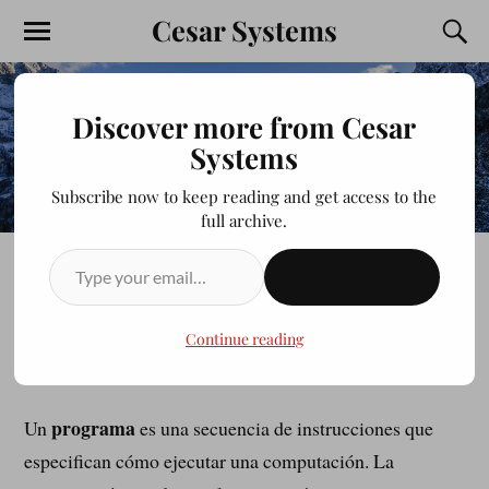
Cesar Systems
Discover more from Cesar
Systems
Subscribe now to keep reading and get access to the
full archive.
SUSCRIBIRSE
1.2. ¿Qué es un programa?
Continue reading
JULIOCESAR20200413
FEBRERO 20, 2014
programa
Un
es una secuencia de instrucciones que
especifican cómo ejecutar una computación. La