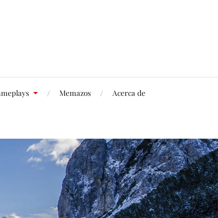
meplays
Memazos
Acerca de