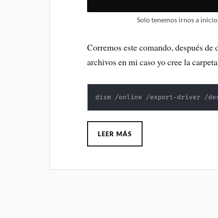
Solo tenemos irnos a inici
Corremos este comando, después de des
archivos en mi caso yo cree la carpet
dism /online /export-driver /de
LEER MÁS