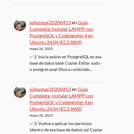
juliocesar20200413
en
Guía
Completa: Instalar LAMPP con
PostgreSQL y CodeIgniter 4 en
Ubuntu 24.04 (EC2 AWS)
mayo 26, 2025
✅ 2. Inicia sesión en PostgreSQL en esa
base de datos bash Copiar Editar sudo -
u postgres psql Ahora conéctate…
juliocesar20200413
en
Guía
Completa: Instalar LAMPP con
PostgreSQL y CodeIgniter 4 en
Ubuntu 24.04 (EC2 AWS)
mayo 26, 2025
✅ 3. Vuelve a aplicar los permisos
(dentro de esa base de datos) sql Copiar