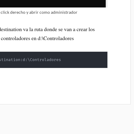
o click derecho y abrir como administrador
tination va la ruta donde se van a crear los
a controladores en d:\Controladores
stination:d:
\
Controladores