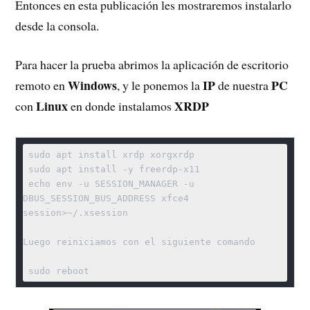
Entonces en esta publicación les mostraremos instalarlo
desde la consola.
Para hacer la prueba abrimos la aplicación de escritorio
Windows
IP
PC
remoto en
, y le ponemos la
de nuestra
Linux
XRDP
con
en donde instalamos
 sudo apt install xrdp xorgxrdp

 sudo apt install -y freerdp-x11

 echo env -u SESSION_MANAGER -u 
DBUS_SESSION_BUS_ADDRESS xfce4 
session>~/.xsession

Luego reiniciamos con el siguiente comando

 sudo reboot