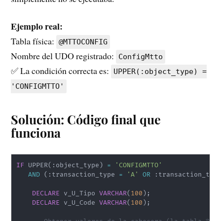
Ejemplo real:
Tabla física:
@MTTOCONFIG
Nombre del UDO registrado:
ConfigMtto
✅ La condición correcta es:
UPPER(:object_type) =
'CONFIGMTTO'
Solución: Código final que
funciona
IF
 UPPER
(
:object_type
)
=
'CONFIGMTTO'
AND
(
:transaction_type 
=
'A'
OR
 :transaction_typ
DECLARE
 v_U_Tipo 
VARCHAR
(
100
)
;
DECLARE
 v_U_Code 
VARCHAR
(
100
)
;