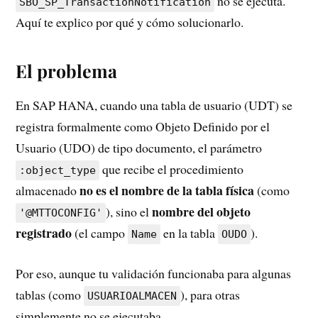
no se ejecuta.
SBO_SP_TransactionNotification
Aquí te explico por qué y cómo solucionarlo.
El problema
En SAP HANA, cuando una tabla de usuario (UDT) se
registra formalmente como Objeto Definido por el
Usuario (UDO) de tipo documento, el parámetro
que recibe el procedimiento
:object_type
no es el nombre de la tabla física
almacenado
(como
nombre del objeto
), sino el
'@MTTOCONFIG'
registrado
(el campo
en la tabla
).
Name
OUDO
Por eso, aunque tu validación funcionaba para algunas
tablas (como
), para otras
USUARIOALMACEN
simplemente no se ejecutaba.