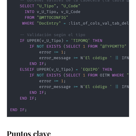
-- Obtener valores de la cabecera (la tabla @MT
SELECT
"U_Tipo"
,
"U_Code"
INTO
 v_U_Tipo
,
 v_U_Code

FROM
"@MTTOCONFIG"
WHERE
"DocEntry"
=
 :list_of_cols_val_tab_del
;
-- Validación según el tipo
IF
 UPPER
(
v_U_Tipo
)
=
'TIPOMQ'
THEN
IF
NOT
EXISTS
(
SELECT
1
FROM
"@TYPEMTTO"
WH
            error :
=
1
;
            error_message :
=
 N
'El código '
||
 IFNUL
END
IF
;
ELSEIF
 UPPER
(
v_U_Tipo
)
=
'EQUIPO'
THEN
IF
NOT
EXISTS
(
SELECT
1
FROM
 OITM 
WHERE
"It
            error :
=
1
;
            error_message :
=
 N
'El código '
||
 IFNUL
END
IF
;
END
IF
;
END
IF
;
Puntos clave