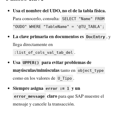
Usa el nombre del UDO, no el de la tabla física.
Para conocerlo, consulta:
SELECT "Name" FROM
"OUDO" WHERE "TableName" = '@TU_TABLA';
La clave primaria en documentos es
, y
DocEntry
llega directamente en
.
:list_of_cols_val_tab_del
Usa
para evitar problemas de
UPPER()
mayúsculas/minúsculas
tanto en
object_type
como en los valores de
.
U_Tipo
Siempre asigna
y un
error := 1
claro
para que SAP muestre el
error_message
mensaje y cancele la transacción.