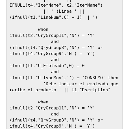
IFNULL(t4."ItemName", t2."ItemName")

             || ' (Línea ' || 
(ifnull(t1."LineNum",0) + 1) || ')'

           when 
ifnull(t2."QryGroup11",'N') = 'Y' 

                and 
(ifnull(t4."QryGroup8",'N') = 'Y' or 
ifnull(t4."QryGroup9",'N') = 'Y') 

                and 
ifnull(t1."U_Empleado",0) = 0  

                and 
ifnull(t1."U_TypeMov",'') = 'CONSUMO' then 

             'Debe indicar el empleado que 
recibe el producto ' || t1."Dscription"

           when 
ifnull(t2."QryGroup11",'N') = 'Y' 

                and 
(ifnull(t4."QryGroup8",'N') = 'Y' or 
ifnull(t4."QryGroup9",'N') = 'Y') 
