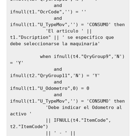
                and 
ifnull(t1."OcrCode",'') = '' 

                and 
ifnull(t1."U_TypeMov",'') = 'CONSUMO' then 

             'El articulo ' || 
t1."Dscription" || ' se especifico que 
debe seleccionarse la maquinaria'

           when ifnull(t4."QryGroup9",'N') 
= 'Y' 

                and 
ifnull(t2."QryGroup11",'N') = 'Y' 

                and 
ifnull(t1."U_Odometro",0) = 0 

                and 
ifnull(t1."U_TypeMov",'') = 'CONSUMO' then 

             'Debe indicar el Odometro al 
activo ' 

             || IFNULL(t4."ItemCode", 
t2."ItemCode")

             || ' - ' || 