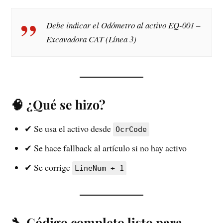
Debe indicar el Odómetro al activo EQ-001 –
Excavadora CAT (Línea 3)
🧠 ¿Qué se hizo?
✔ Se usa el activo desde
OcrCode
✔ Se hace fallback al artículo si no hay activo
✔ Se corrige
LineNum + 1
🔧 Código completo listo para