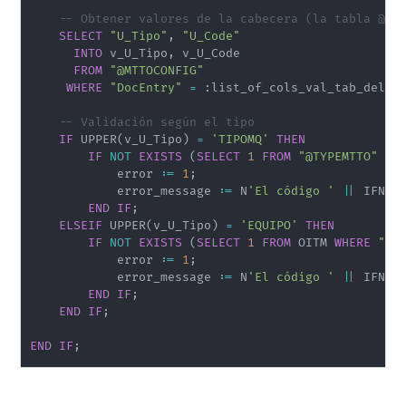
-- Obtener valores de la cabecera (la tabla @MT
SELECT
"U_Tipo"
,
"U_Code"
INTO
 v_U_Tipo
,
 v_U_Code

FROM
"@MTTOCONFIG"
WHERE
"DocEntry"
=
 :list_of_cols_val_tab_del
;
-- Validación según el tipo
IF
 UPPER
(
v_U_Tipo
)
=
'TIPOMQ'
THEN
IF
NOT
EXISTS
(
SELECT
1
FROM
"@TYPEMTTO"
WH
            error :
=
1
;
            error_message :
=
 N
'El código '
||
 IFNUL
END
IF
;
ELSEIF
 UPPER
(
v_U_Tipo
)
=
'EQUIPO'
THEN
IF
NOT
EXISTS
(
SELECT
1
FROM
 OITM 
WHERE
"It
            error :
=
1
;
            error_message :
=
 N
'El código '
||
 IFNUL
END
IF
;
END
IF
;
END
IF
;