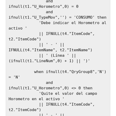
                and 
ifnull(t1."U_Horometro",0) = 0  

                and 
ifnull(t1."U_TypeMov",'') = 'CONSUMO' then 

             'Debe indicar el Horometro al 
activo ' 

             || IFNULL(t4."ItemCode", 
t2."ItemCode")

             || ' - ' || 
IFNULL(t4."ItemName", t2."ItemName")

             || ' (Línea ' || 
(ifnull(t1."LineNum",0) + 1) || ')'

           when ifnull(t4."QryGroup8",'N') 
= 'N' 

                and 
ifnull(t1."U_Horometro",0) <> 0 then 

             'Quite el valor del campo 
Horometro en el activo ' 

             || IFNULL(t4."ItemCode", 
t2."ItemCode")

             || ' - ' || 