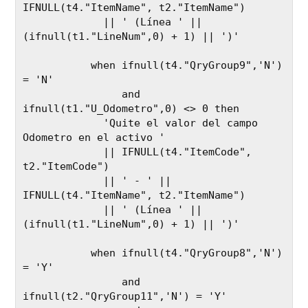
IFNULL(t4."ItemName", t2."ItemName")

             || ' (Línea ' || 
(ifnull(t1."LineNum",0) + 1) || ')'

           when ifnull(t4."QryGroup9",'N') 
= 'N' 

                and 
ifnull(t1."U_Odometro",0) <> 0 then 

             'Quite el valor del campo 
Odometro en el activo ' 

             || IFNULL(t4."ItemCode", 
t2."ItemCode")

             || ' - ' || 
IFNULL(t4."ItemName", t2."ItemName")

             || ' (Línea ' || 
(ifnull(t1."LineNum",0) + 1) || ')'

           when ifnull(t4."QryGroup8",'N') 
= 'Y' 

                and 
ifnull(t2."QryGroup11",'N') = 'Y' 
