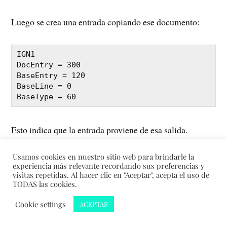
Luego se crea una entrada copiando ese documento:
IGN1

DocEntry = 300

BaseEntry = 120

BaseLine = 0

Esto indica que la entrada proviene de esa salida.
Usamos cookies en nuestro sitio web para brindarle la
experiencia más relevante recordando sus preferencias y
visitas repetidas. Al hacer clic en "Aceptar", acepta el uso de
⚠️ Problema común en SAP
TODAS las cookies.
Business One
Cookie settings
ACEPTAR
Cuando un usuario copia un documento, puede