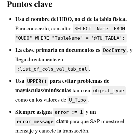
Puntos clave
Usa el nombre del UDO, no el de la tabla física.
Para conocerlo, consulta:
SELECT "Name" FROM
"OUDO" WHERE "TableName" = '@TU_TABLA';
La clave primaria en documentos es
, y
DocEntry
llega directamente en
.
:list_of_cols_val_tab_del
Usa
para evitar problemas de
UPPER()
mayúsculas/minúsculas
tanto en
object_type
como en los valores de
.
U_Tipo
Siempre asigna
y un
error := 1
claro
para que SAP muestre el
error_message
mensaje y cancele la transacción.