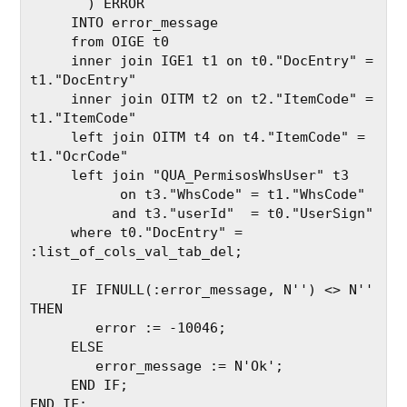
       ) ERROR

     INTO error_message

     from OIGE t0

     inner join IGE1 t1 on t0."DocEntry" = 
t1."DocEntry"

     inner join OITM t2 on t2."ItemCode" = 
t1."ItemCode"

     left join OITM t4 on t4."ItemCode" = 
t1."OcrCode"

     left join "QUA_PermisosWhsUser" t3 

           on t3."WhsCode" = t1."WhsCode" 

          and t3."userId"  = t0."UserSign"

     where t0."DocEntry" = 
:list_of_cols_val_tab_del;

     IF IFNULL(:error_message, N'') <> N'' 
THEN 

        error := -10046;

     ELSE 

        error_message := N'Ok';

     END IF;
