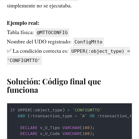
simplemente no se ejecutaba.
Ejemplo real:
Tabla física:
@MTTOCONFIG
Nombre del UDO registrado:
ConfigMtto
✅ La condición correcta es:
UPPER(:object_type) =
'CONFIGMTTO'
Solución: Código final que
funciona
IF
 UPPER
(
:object_type
)
=
'CONFIGMTTO'
AND
(
:transaction_type 
=
'A'
OR
 :transaction_typ
DECLARE
 v_U_Tipo 
VARCHAR
(
100
)
;
DECLARE
 v_U_Code 
VARCHAR
(
100
)
;