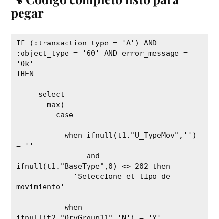
pegar
IF (:transaction_type = 'A') AND 
:object_type = '60' AND error_message = 
'Ok'

THEN  

     select 

       max(

         case 

           when ifnull(t1."U_TypeMov",'') 
= '' 

                and 
ifnull(t1."BaseType",0) <> 202 then 

             'Seleccione el tipo de 
movimiento'

           when 
ifnull(t2."QryGroup11",'N') = 'Y' 
