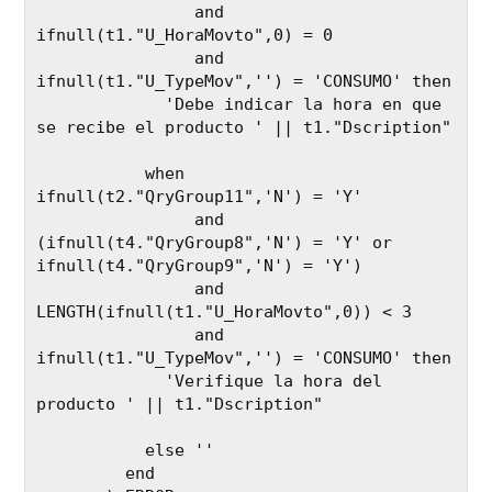
                and 
ifnull(t1."U_HoraMovto",0) = 0  

                and 
ifnull(t1."U_TypeMov",'') = 'CONSUMO' then 

             'Debe indicar la hora en que 
se recibe el producto ' || t1."Dscription"

           when 
ifnull(t2."QryGroup11",'N') = 'Y' 

                and 
(ifnull(t4."QryGroup8",'N') = 'Y' or 
ifnull(t4."QryGroup9",'N') = 'Y') 

                and 
LENGTH(ifnull(t1."U_HoraMovto",0)) < 3  

                and 
ifnull(t1."U_TypeMov",'') = 'CONSUMO' then 

             'Verifique la hora del 
producto ' || t1."Dscription"

           else '' 

         end
