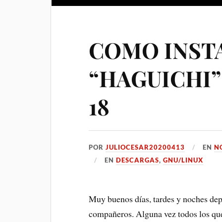
COMO INST
“HAGUICHI”
18
POR
JULIOCESAR20200413
EN
N
EN
DESCARGAS
,
GNU/LINUX
Muy buenos días, tardes y noches dep
compañeros. Alguna vez todos los que