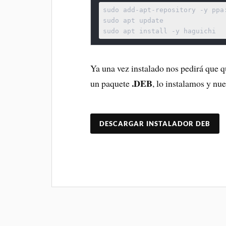
 sudo add-apt-repository -y ppa:webupd8team/haguichi

 sudo apt update

 sudo apt install -y haguichi
Ya una vez instalado nos pedirá que 
.DEB
un paquete
, lo instalamos y nu
DESCARGAR INSTALADOR DEB