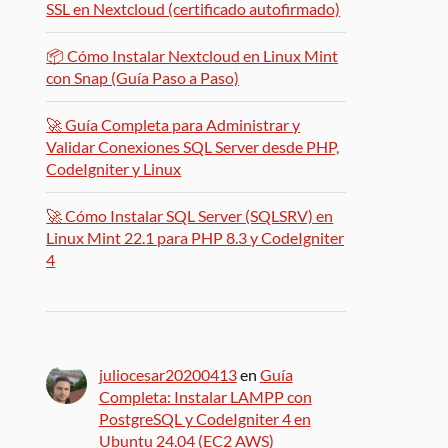
SSL en Nextcloud (certificado autofirmado)
📦 Cómo Instalar Nextcloud en Linux Mint
con Snap (Guía Paso a Paso)
🚀 Guía Completa para Administrar y
Validar Conexiones SQL Server desde PHP,
CodeIgniter y Linux
🚀 Cómo Instalar SQL Server (SQLSRV) en
Linux Mint 22.1 para PHP 8.3 y CodeIgniter
4
juliocesar20200413
en
Guía
Completa: Instalar LAMPP con
PostgreSQL y CodeIgniter 4 en
Ubuntu 24.04 (EC2 AWS)