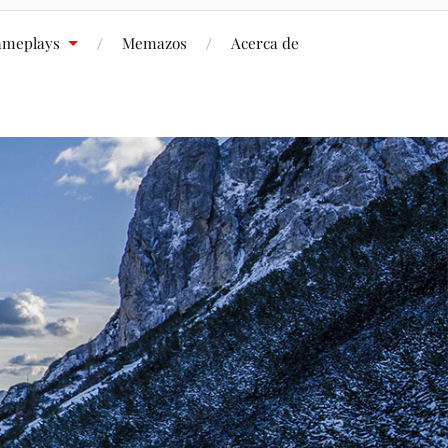
meplays
Memazos
Acerca de